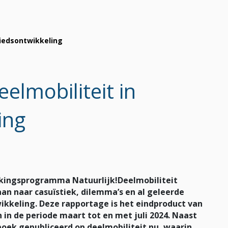
biedsontwikkeling
elmobiliteit in
ing
rkingsprogramma Natuurlijk!Deelmobiliteit
an naar casuïstiek, dilemma’s en al geleerde
kkeling. Deze rapportage is het eindproduct van
in de periode maart tot en met juli 2024. Naast
sboek gepubliceerd
op deelmobiliteit.nu, waarin