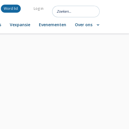
Word lid
Log in
s
Vexpansie
Evenementen
Over ons