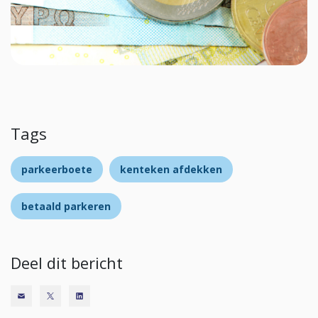
Tags
parkeerboete
kenteken afdekken
betaald parkeren
Deel dit bericht