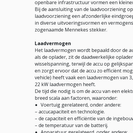
openbare infrastructuur vormen een kleiner
Bij de aansluiting van de laadvoorziening o
laadvoorziening een afzonderlijke eindgroe
in diverse uitvoeringsvormen en vermogens.
zogenaamde Mennekes stekker.
Laadvermogen
Het laadvermogen wordt bepaald door de au
als de oplader, zit de daadwerkelijke oplader
wisselspanning, terwijl de accu op gelijksp
en zorgt ervoor dat de accu zo efficiënt mog
vehicle) heeft vaak een laadvermogen van 3,7 
22 kW laadvermogen heeft.
De tijd die nodig is om de accu van een elekt
breed scala aan factoren, waaronder:
Voertuig gerelateerd, onder andere:
– accucapaciteit en technologie.
– de capaciteit en efficiëntie van de ingebo
– de temperatuur van de batterij.
Apparatuur gerelateerd, onder andere: