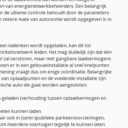
gen van energienetwerkbeheerders. Een belangrijk
er de ultieme controle behoudt door de parameters
een zekere mate van autonomie wordt opgegeven is in
veel nadenken wordt opgeladen, kan dit tot
triciteitsnetwerk leiden. Het mag duidelijk zijn dat één
 snel zal verstoren, maar met gangbare laadvermogens
nnen er in een gebouwinstallatie al snel knelpunten
iening vraagt dus om enige coördinatie. Belangrijke
van oplaadpunten en de voedende installatie zijn:
ische auto die gaat worden aangesloten;
 geladen (verhouding tussen oplaadvermogen en
oeten kunnen laden.
aar ook in (semi-)publieke parkeervoorzieningen,
om meerdere voertuigen tegelijk te kunnen laten