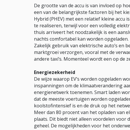
De grootte van de accu is van invloed op hoe
een van de belangrijkste factoren bij het ki
Hybrid (PHEV) met een relatief kleine accu 
te realiseren, terwijl voor een volledig elek
thuis arriveert het noodzakelijk is een aans
nachts comfortabel kan worden opgeladen.
Zakelijk gebruik van elektrische auto’s en b
marktgroei verzorgen, vooral met de verwa
andere taxi’s. Momenteel wordt een op de ze
Energiezekerheid
De wijze waarop EV’s worden opgeladen wor
inspanningen om de klimaatverandering aan t
energienetwerk toenemen. Smart laden word
dat de meeste voertuigen worden opgeladen 
koolstofintensief is en de druk op het net
Meer dan 80 procent van het opladen van ele
plaats. Dit biedt niet alleen voordelen voo
geheel. De mogelijkheden voor het onderweg