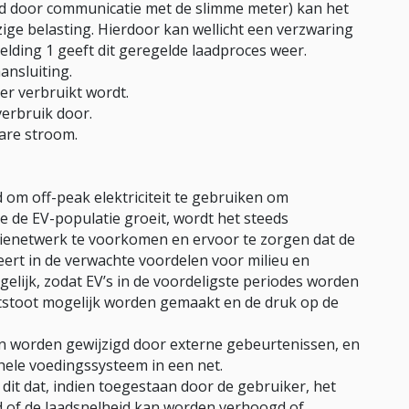
ld door communicatie met de slimme meter) kan het
ge belasting. Hierdoor kan wellicht een verzwaring
lding 1 geeft dit geregelde laadproces weer.
ansluiting.
er verbruikt wordt.
verbruik door.
bare stroom.
 om off-peak elektriciteit te gebruiken om
e de EV-populatie groeit, wordt het steeds
gienetwerk te voorkomen en ervoor te zorgen dat de
eert in de verwachte voordelen voor milieu en
elijk, zodat EV’s in de voordeligste periodes worden
tstoot mogelijk worden gemaakt en de druk op de
n worden gewijzigd door externe gebeurtenissen, en
 hele voedingssysteem in een net.
it dat, indien toegestaan door de gebruiker, het
 of de laadsnelheid kan worden verhoogd of