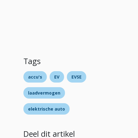
Tags
accu's
EV
EVSE
laadvermogen
elektrische auto
Deel dit artikel