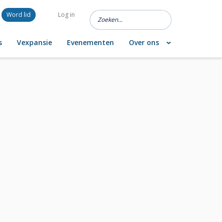
Word lid
Log in
s
Vexpansie
Evenementen
Over ons