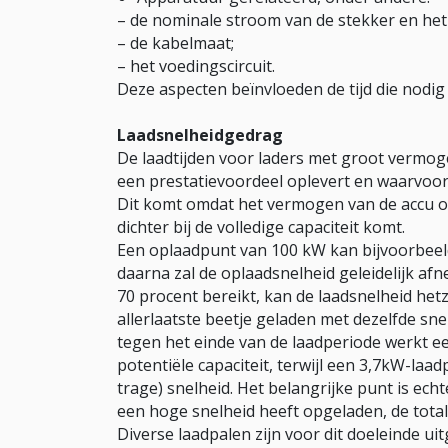
– de nominale stroom van de stekker en het
– de kabelmaat;
– het voedingscircuit.
Deze aspecten beïnvloeden de tijd die nodig 
Laadsnelheidgedrag
De laadtijden voor laders met groot vermo
een prestatievoordeel oplevert en waarvoor
Dit komt omdat het vermogen van de accu om
dichter bij de volledige capaciteit komt.
Een oplaadpunt van 100 kW kan bijvoorbeeld
daarna zal de oplaadsnelheid geleidelijk afne
70 procent bereikt, kan de laadsnelheid het
allerlaatste beetje geladen met dezelfde sn
tegen het einde van de laadperiode werkt ee
potentiële capaciteit, terwijl een 3,7kW-laad
trage) snelheid. Het belangrijke punt is ech
een hoge snelheid heeft opgeladen, de totale
Diverse laadpalen zijn voor dit doeleinde 