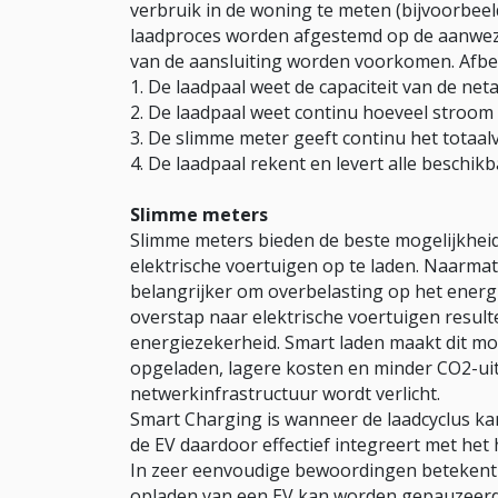
verbruik in de woning te meten (bijvoorbee
laadproces worden afgestemd op de aanwezi
van de aansluiting worden voorkomen. Afbee
De laadpaal weet de capaciteit van de neta
De laadpaal weet continu hoeveel stroom 
De slimme meter geeft continu het totaal
De laadpaal rekent en levert alle beschik
Slimme meters
Slimme meters bieden de beste mogelijkheid
elektrische voertuigen op te laden. Naarmat
belangrijker om overbelasting op het ener
overstap naar elektrische voertuigen result
energiezekerheid. Smart laden maakt dit mog
opgeladen, lagere kosten en minder CO2-ui
netwerk­infrastructuur wordt verlicht.
Smart Charging is wanneer de laadcyclus ka
de EV daardoor effectief integreert met het
In zeer eenvoudige bewoordingen betekent d
opladen van een EV kan worden gepauzeerd