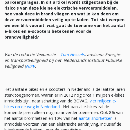
parkeergarages. In dit artikel wordt stilgestaan bij de
risico’s van deze kleine elektrische vervoersmiddelen,
hoe vaak deze in brand vliegen en wat je kan doen om
deze vervoermiddelen veilig op te laden. Tot slot werpen
we een blik vooruit: wat gaat de toename van
het aantal
e-bikes en e-scooters betekenen voor de
brandveiligheid?
Van de redactie Vexpansie
|
Tom Hessels
, adviseur Energie-
en transportveiligheid bij het N
ederlands Instituut Publieke
Vei
ligheid
(
NIPV
)
Het aantal e-bikes en e-scooters in Nederland is de laatste jaren
sterk toegenomen. Waren er in 2012 nog circa 1 miljoen e-bikes,
inmiddels zijn, naar schatting van de BOVAG,
vier miljoen e-
bikes op de weg in Nederland
. Het aantal e-bikes zal de
komende jaren alleen nog maar verder toenemen. Ook 8% van
het aantal bromfietsen en 10% van het
aantal snorfietsen
is
inmiddels voorzien van een elektrische aandrijving, inclusief de
bijbehorende batterij voor de aandrijving.