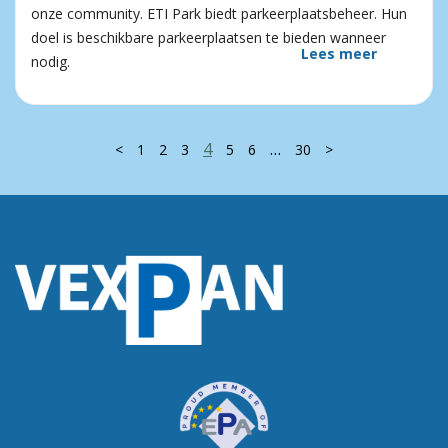
onze community. ETI Park biedt parkeerplaatsbeheer. Hun
doel is beschikbare parkeerplaatsen te bieden wanneer
Lees meer
nodig.
4
…
<
1
2
3
5
6
30
>