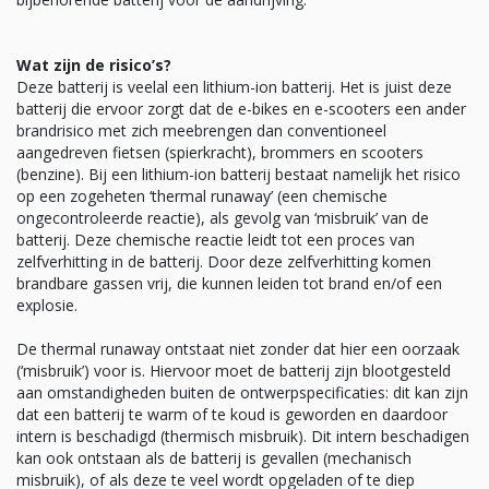
Wat zijn de risico’s?
Deze batterij is veelal een lithium-ion batterij. Het is juist deze
batterij die ervoor zorgt dat de e-bikes en e-scooters een ander
brandrisico met zich meebrengen dan conventioneel
aangedreven fietsen (spierkracht), brommers en scooters
(benzine). Bij een lithium-ion batterij bestaat namelijk het risico
op een zogeheten ‘thermal runaway’ (een chemische
ongecontroleerde reactie), als gevolg van ‘misbruik’ van de
batterij. Deze chemische reactie leidt tot een proces van
zelfverhitting in de batterij. Door deze zelfverhitting komen
brandbare gassen vrij, die kunnen leiden tot brand en/of een
explosie.
De thermal runaway ontstaat niet zonder dat hier een oorzaak
(‘misbruik’) voor is. Hiervoor moet de batterij zijn blootgesteld
aan omstandigheden buiten de ontwerpspecificaties: dit kan zijn
dat een batterij te warm of te koud is geworden en daardoor
intern is beschadigd (thermisch misbruik). Dit intern beschadigen
kan ook ontstaan als de batterij is gevallen (mechanisch
misbruik), of als deze te veel wordt opgeladen of te diep