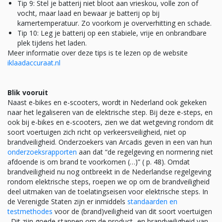
Tip 9: Stel je batterij niet bloot aan vrieskou, volle zon of
vocht, maar laad en bewaar je batterij op bij
kamertemperatuur. Zo voorkom je oververhitting en schade.
Tip 10: Leg je batterij op een stabiele, vrije en onbrandbare
plek tijdens het laden.
Meer informatie over deze tips is te lezen op de website
iklaadaccuraat.nl
Blik vooruit
Naast e-bikes en e-scooters, wordt in Nederland ook gekeken
naar het legaliseren van de elektrische step. Bij deze e-steps, en
ook bij e-bikes en e-scooters, zien we dat wetgeving rondom dit
soort voertuigen zich richt op verkeersveiligheid, niet op
brandveiligheid. Onderzoekers van Arcadis geven in een van hun
onderzoeksrapporten
aan dat “de regelgeving en normering niet
afdoende is om brand te voorkomen (…)” ( p. 48). Omdat
brandveiligheid nu nog ontbreekt in de Nederlandse regelgeving
rondom elektrische steps, roepen we op om de brandveiligheid
deel uitmaken van de toelatingseisen voor elektrische steps. In
de Verenigde Staten zijn er inmiddels
standaarden en
testmethodes
voor de (brand)veiligheid van dit soort voertuigen
. Dit zijn goede stappen om de product- en brandveiligheid van