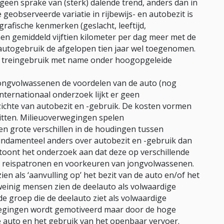
jk geen sprake van (sterk) dalende trend, anders dan in
 geobserveerde variatie in rijbewijs- en autobezit is
rafische kenmerken (geslacht, leeftijd,
en gemiddeld vijftien kilometer per dag meer met de
autogebruik de afgelopen tien jaar wel toegenomen.
t treingebruik met name onder hoogopgeleide
jongvolwassenen de voordelen van de auto (nog
internationaal onderzoek lijkt er geen
ichte van autobezit en -gebruik. De kosten vormen
tten. Milieuoverwegingen spelen
een grote verschillen in de houdingen tussen
undamenteel anders over autobezit en -gebruik dan
 toont het onderzoek aan dat deze op verschillende
e reispatronen en voorkeuren van jongvolwassenen.
en als ‘aanvulling op’ het bezit van de auto en/of het
weinig mensen zien de deelauto als volwaardige
 de groep die de deelauto ziet als volwaardige
wegingen wordt gemotiveerd maar door de hoge
e auto en het gebruik van het openbaar vervoer.