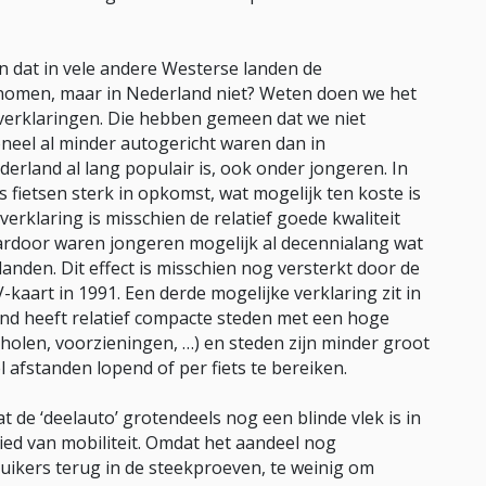
n dat in vele andere Westerse landen de
enomen, maar in Nederland niet? Weten doen we het
verklaringen. Die hebben gemeen dat we niet
oneel al minder autogericht waren dan in
ederland al lang populair is, ook onder jongeren. In
s fietsen sterk in opkomst, wat mogelijk ten koste is
erklaring is misschien de relatief goede kwaliteit
ardoor waren jongeren mogelijk al decennialang wat
anden. Dit effect is misschien nog versterkt door de
kaart in 1991. Een derde mogelijke verklaring zit in
and heeft relatief compacte steden met een hoge
holen, voorzieningen, …) en steden zijn minder groot
l afstanden lopend of per fiets te bereiken.
 de ‘deelauto’ grotendeels nog een blinde vlek is in
ed van mobiliteit. Omdat het aandeel nog
ruikers terug in de steekproeven, te weinig om