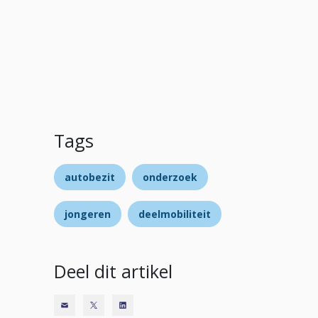
Tags
autobezit
onderzoek
jongeren
deelmobiliteit
Deel dit artikel