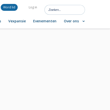
Word lid
Log in
s
Vexpansie
Evenementen
Over ons