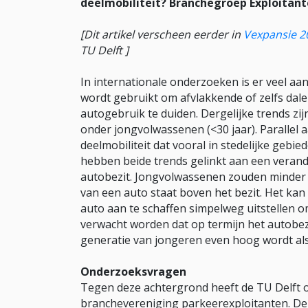
deelmobiliteit? Branchegroep Exploitant
[Dit artikel verscheen eerder in
Vexpansie 2
TU Delft ]
In internationale onderzoeken is er veel aa
wordt gebruikt om afvlakkende of zelfs dalen
autogebruik te duiden. Dergelijke trends zi
onder jongvolwassenen (<30 jaar). Parallel 
deelmobiliteit dat vooral in stedelijke geb
hebben beide trends gelinkt aan een veran
autobezit. Jongvolwassenen zouden minder 
van een auto staat boven het bezit. Het kan
auto aan te schaffen simpelweg uitstellen om
verwacht worden dat op termijn het autobez
generatie van jongeren even hoog wordt als
Onderzoeksvragen
Tegen deze achtergrond heeft de TU Delft 
branchevereniging parkeerexploitanten. D