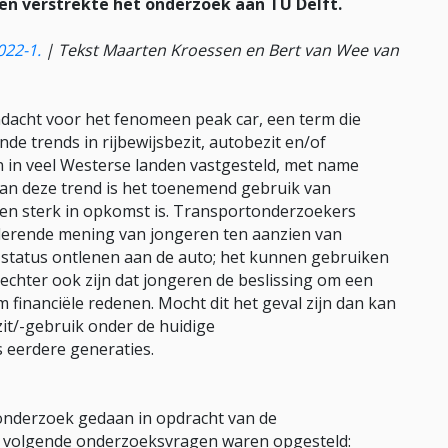
en verstrekte het onderzoek aan TU Delft.
022-1.
|
Tekst Maarten Kroessen en Bert van Wee van
ndacht voor het fenomeen peak car, een term die
de trends in rijbewijsbezit, autobezit en/of
jn in veel Westerse landen vastgesteld, met name
aan deze trend is het toenemend gebruik van
ieden sterk in opkomst is. Transportonderzoekers
derende mening van jongeren ten aanzien van
status ontlenen aan de auto; het kunnen gebruiken
 echter ook zijn dat jongeren de beslissing om een
 financiële redenen. Mocht dit het geval zijn dan kan
it/-gebruik onder de huidige
 eerdere generaties.
onderzoek gedaan in opdracht van de
e volgende onderzoeksvragen waren opgesteld: