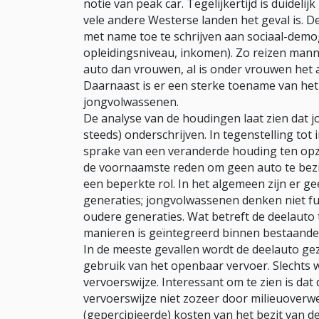
notie van peak car. Tegelijkertijd is duideli
vele andere Westerse landen het geval is. De
met name toe te schrijven aan sociaal-demog
opleidingsniveau, inkomen). Zo reizen mann
auto dan vrouwen, al is onder vrouwen het 
Daarnaast is er een sterke toename van he
jongvolwassenen.
De analyse van de houdingen laat zien dat 
steeds) onderschrijven. In tegenstelling tot 
sprake van een veranderde houding ten opz
de voornaamste reden om geen auto te bezi
een beperkte rol. In het algemeen zijn er g
generaties; jongvolwassenen denken niet f
oudere generaties. Wat betreft de deelauto
manieren is geïntegreerd binnen bestaand
In de meeste gevallen wordt de deelauto gezi
gebruik van het openbaar vervoer. Slechts 
vervoerswijze. Interessant om te zien is dat
vervoerswijze niet zozeer door milieuover
(gepercipieerde) kosten van het bezit van d