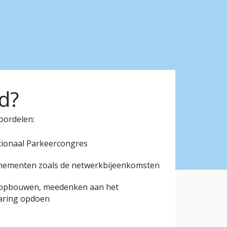
d?
oordelen:
tionaal Parkeercongres
enementen zoals de netwerkbijeenkomsten
k opbouwen, meedenken aan het
aring opdoen