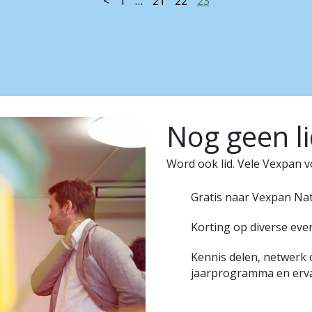
<
1
…
21
22
23
Nog geen li
Word ook lid. Vele Vexpan v
Gratis naar Vexpan Na
Korting op diverse ev
Kennis delen, netwer
jaarprogramma en erv