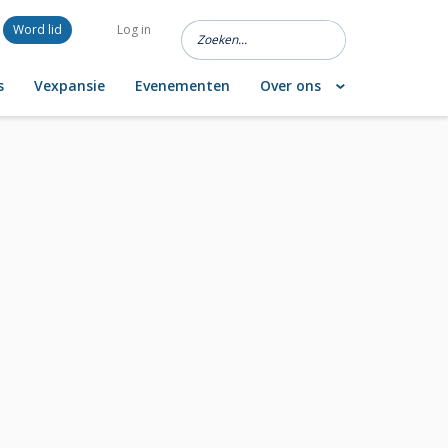
Word lid
Log in
s
Vexpansie
Evenementen
Over ons