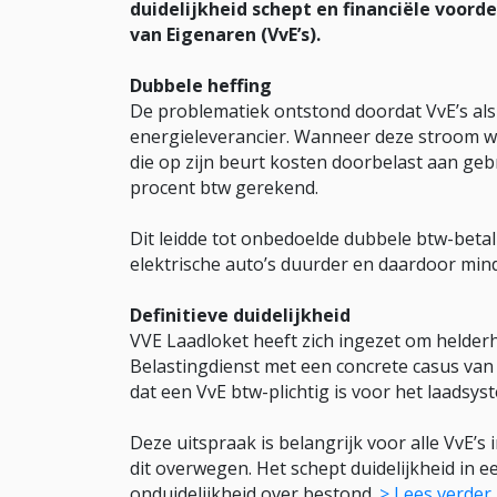
duidelijkheid schept en financiële voor
van Eigenaren (VvE’s).
Dubbele heffing
De problematiek ontstond doordat VvE’s als
energieleverancier. Wanneer deze stroom wo
die op zijn beurt kosten doorbelast aan ge
procent btw gerekend.
Dit leidde tot onbedoelde dubbele btw-beta
elektrische auto’s duurder en daardoor min
Definitieve duidelijkheid
VVE Laadloket heeft zich ingezet om helderh
Belastingdienst met een concrete casus van 
dat een VvE btw-plichtig is voor het laads
Deze uitspraak is belangrijk voor alle VvE’s
dit overwegen. Het schept duidelijkheid in 
onduidelijkheid over bestond.
> Lees verder