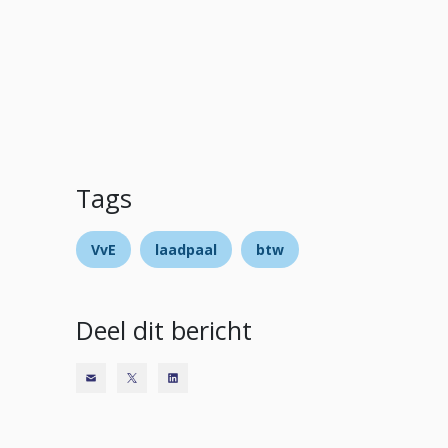
Tags
VvE
laadpaal
btw
Deel dit bericht