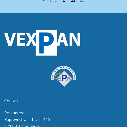
…
23
<
1
21
22
Contact
Postadres:
Kapteynstraat 1 Unit 220
2201 BB Noordwijk