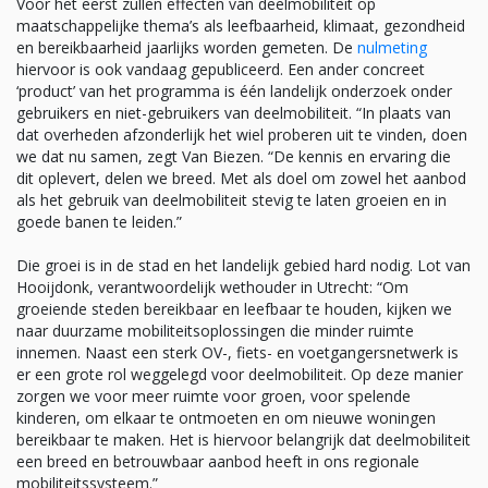
Voor het eerst zullen effecten van deelmobiliteit op
maatschappelijke thema’s als leefbaarheid, klimaat, gezondheid
en bereikbaarheid jaarlijks worden gemeten. De
nulmeting
hiervoor is ook vandaag gepubliceerd. Een ander concreet
‘product’ van het programma is één landelijk onderzoek onder
gebruikers en niet-gebruikers van deelmobiliteit. “In plaats van
dat overheden afzonderlijk het wiel proberen uit te vinden, doen
we dat nu samen, zegt Van Biezen. “De kennis en ervaring die
dit oplevert, delen we breed. Met als doel om zowel het aanbod
als het gebruik van deelmobiliteit stevig te laten groeien en in
goede banen te leiden.”
Die groei is in de stad en het landelijk gebied hard nodig. Lot van
Hooijdonk, verantwoordelijk wethouder in Utrecht: “Om
groeiende steden bereikbaar en leefbaar te houden, kijken we
naar duurzame mobiliteitsoplossingen die minder ruimte
innemen. Naast een sterk OV-, fiets- en voetgangersnetwerk is
er een grote rol weggelegd voor deelmobiliteit. Op deze manier
zorgen we voor meer ruimte voor groen, voor spelende
kinderen, om elkaar te ontmoeten en om nieuwe woningen
bereikbaar te maken. Het is hiervoor belangrijk dat deelmobiliteit
een breed en betrouwbaar aanbod heeft in ons regionale
mobiliteitssysteem.”