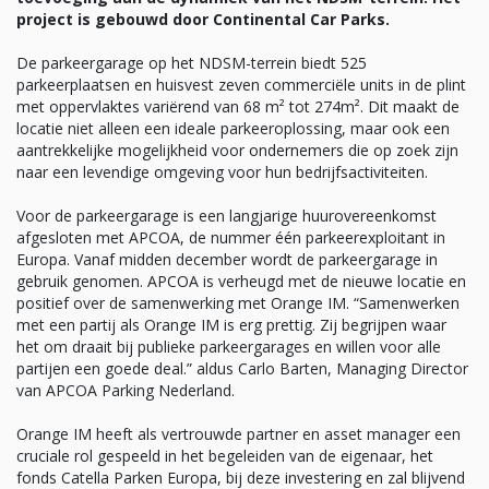
project is gebouwd door Continental Car Parks.
De parkeergarage op het NDSM-terrein biedt 525
parkeerplaatsen en huisvest zeven commerciële units in de plint
met oppervlaktes variërend van 68 m² tot 274m². Dit maakt de
locatie niet alleen een ideale parkeeroplossing, maar ook een
aantrekkelijke mogelijkheid voor ondernemers die op zoek zijn
naar een levendige omgeving voor hun bedrijfsactiviteiten.
Voor de parkeergarage is een langjarige huurovereenkomst
afgesloten met APCOA, de nummer één parkeerexploitant in
Europa. Vanaf midden december wordt de parkeergarage in
gebruik genomen. APCOA is verheugd met de nieuwe locatie en
positief over de samenwerking met Orange IM. “Samenwerken
met een partij als Orange IM is erg prettig. Zij begrijpen waar
het om draait bij publieke parkeergarages en willen voor alle
partijen een goede deal.” aldus Carlo Barten, Managing Director
van APCOA Parking Nederland.
Orange IM heeft als vertrouwde partner en asset manager een
cruciale rol gespeeld in het begeleiden van de eigenaar, het
fonds Catella Parken Europa, bij deze investering en zal blijvend