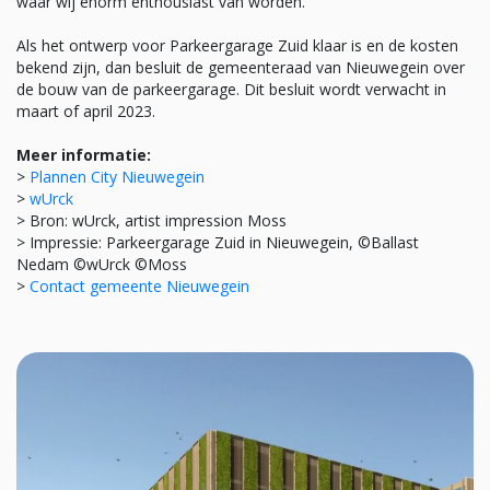
waar wij enorm enthousiast van worden.’
Als het ontwerp voor Parkeergarage Zuid klaar is en de kosten
bekend zijn, dan besluit de gemeenteraad van Nieuwegein over
de bouw van de parkeergarage. Dit besluit wordt verwacht in
maart of april 2023.
Meer informatie:
>
Plannen City Nieuwegein
>
wUrck
> Bron: wUrck, artist impression Moss
> Impressie: Parkeergarage Zuid in Nieuwegein, ©Ballast
Nedam ©wUrck ©Moss
>
Contact gemeente Nieuwegein