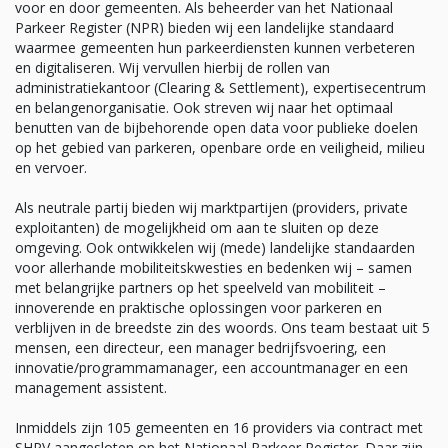
voor en door gemeenten. Als beheerder van het Nationaal
Parkeer Register (NPR) bieden wij een landelijke standaard
waarmee gemeenten hun parkeerdiensten kunnen verbeteren
en digitaliseren. Wij vervullen hierbij de rollen van
administratiekantoor (Clearing & Settlement), expertisecentrum
en belangenorganisatie. Ook streven wij naar het optimaal
benutten van de bijbehorende open data voor publieke doelen
op het gebied van parkeren, openbare orde en veiligheid, milieu
en vervoer.
Als neutrale partij bieden wij marktpartijen (providers, private
exploitanten) de mogelijkheid om aan te sluiten op deze
omgeving. Ook ontwikkelen wij (mede) landelijke standaarden
voor allerhande mobiliteitskwesties en bedenken wij – samen
met belangrijke partners op het speelveld van mobiliteit –
innoverende en praktische oplossingen voor parkeren en
verblijven in de breedste zin des woords. Ons team bestaat uit 5
mensen, een directeur, een manager bedrijfsvoering, een
innovatie/programmamanager, een accountmanager en een
management assistent.
Inmiddels zijn 105 gemeenten en 16 providers via contract met
SHPV aangesloten op het Nationaal Parkeer Register. Daar zijn