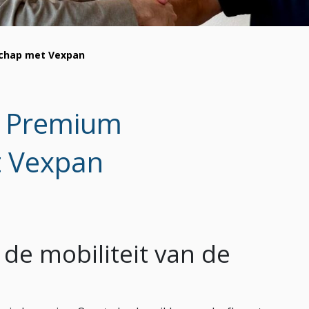
schap met Vexpan
t Premium
t Vexpan
e mobiliteit van de