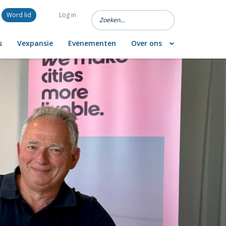
Word lid
Log in
s
Vexpansie
Evenementen
Over ons