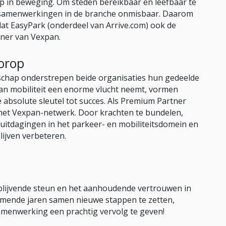
op in beweging. Om steden bereikbaar en leefbaar te
e samenwerkingen in de branche onmisbaar. Daarom
dat EasyPark (onderdeel van Arrive.com) ook de
tner van Vexpan.
oorop
schap onderstrepen beide organisaties hun gedeelde
g van mobiliteit een enorme vlucht neemt, vormen
absolute sleutel tot succes. Als Premium Partner
 het Vexpan-netwerk. Door krachten te bundelen,
uitdagingen in het parkeer- en mobiliteitsdomein en
lijven verbeteren.
 blijvende steun en het aanhoudende vertrouwen in
omende jaren samen nieuwe stappen te zetten,
samenwerking een prachtig vervolg te geven!