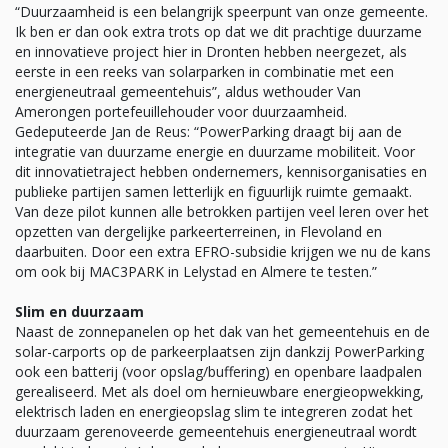
“Duurzaamheid is een belangrijk speerpunt van onze gemeente.
Ik ben er dan ook extra trots op dat we dit prachtige duurzame
en innovatieve project hier in Dronten hebben neergezet, als
eerste in een reeks van solarparken in combinatie met een
energieneutraal gemeentehuis”, aldus wethouder Van
Amerongen portefeuillehouder voor duurzaamheid.
Gedeputeerde Jan de Reus: “PowerParking draagt bij aan de
integratie van duurzame energie en duurzame mobiliteit. Voor
dit innovatietraject hebben ondernemers, kennisorganisaties en
publieke partijen samen letterlijk en figuurlijk ruimte gemaakt.
Van deze pilot kunnen alle betrokken partijen veel leren over het
opzetten van dergelijke parkeerterreinen, in Flevoland en
daarbuiten. Door een extra EFRO-subsidie krijgen we nu de kans
om ook bij MAC3PARK in Lelystad en Almere te testen.”
Slim en duurzaam
Naast de zonnepanelen op het dak van het gemeentehuis en de
solar-carports op de parkeerplaatsen zijn dankzij PowerParking
ook een batterij (voor opslag/buffering) en openbare laadpalen
gerealiseerd. Met als doel om hernieuwbare energieopwekking,
elektrisch laden en energieopslag slim te integreren zodat het
duurzaam gerenoveerde gemeentehuis energieneutraal wordt