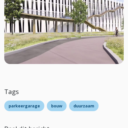
Tags
parkeergarage
bouw
duurzaam