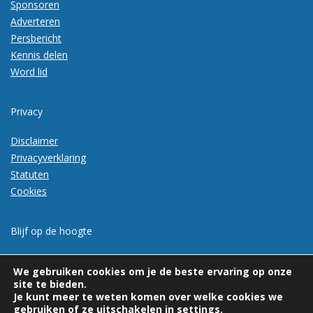
Sponsoren
Adverteren
Persbericht
Kennis delen
Word lid
Privacy
Disclaimer
Privacyverklaring
Statuten
Cookies
Blijf op de hoogte
Meld je aan voor de nieuwsbrief
We gebruiken cookies om je de beste ervaring op onze
site te bieden.
Je kunt meer te weten komen over welke cookies we
gebruiken of ze uitschakelen in
settings
.