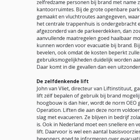
zelfredzame personen bij brand met name z
kantoorruimtes. Bij de grote openbare par
gemaakt en vluchtroutes aangegeven, waarin g
het centrale trappenhuis is ondergebracht 
afgezonderd van de parkeerdekken, dan zo
aanvullende maatregelen goed haalbaar moet
kunnen worden voor evacuatie bij brand. Bi
bevelen, ook omdat de kosten beperkt zullen 
gebruiksmogelijkheden duidelijk worden aang
Daar komt in die gevallen dan een uitzonder
De zelfdenkende lift
John van Vliet, directeur van Liftinstituut, 
lift zélf bepalen of gebruik bij brand mogelij
hoogbouw is dan hier, wordt de norm OEO g
Operation. Liften die aan deze norm voldoe
slag met evacueren. Ze blijven in bedrijf zolan
is. Ook in Nederland moet een snellere en v
lift. Daarvoor is wel een aantal basisvoorzie
bewoners goed te informeren over evacuati