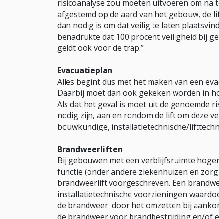
risicoanalyse zou moeten uitvoeren om na te 
afgestemd op de aard van het gebouw, de lif
dan nodig is om dat veilig te laten plaatsvin
benadrukte dat 100 procent veiligheid bij geb
geldt ook voor de trap.’’
Evacuatieplan
Alles begint dus met het maken van een eva
Daarbij moet dan ook gekeken worden in hoeve
Als dat het geval is moet uit de genoemde r
nodig zijn, aan en rondom de lift om deze v
bouwkundige, installatietechnische/lifttech
Brandweerliften
Bij gebouwen met een verblijfsruimte hoge
functie (onder andere ziekenhuizen en zorg
brandweerlift voorgeschreven. Een brandwe
installatietechnische voorzieningen waardoo
de brandweer, door het omzetten bij aankoms
de brandweer voor brandbestrijding en/of 