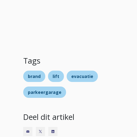
Tags
brand
lift
evacuatie
parkeergarage
Deel dit artikel