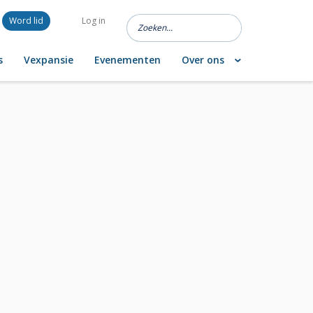
Word lid
Log in
s
Vexpansie
Evenementen
Over ons