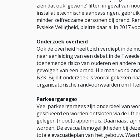
zien dat ook ‘gewone’ liften in geval van n
installatietechnische aanpassingen, gebru
minder zelfredzame personen bij brand. René
Fysieke Veiligheid, pleitte daar al in 2017 voo
Onderzoek overheid
Ook de overheid heeft zich verdiept in de mo
naar aanleiding van een debat in de Tweede
toenemende risico van ouderen en andere m
gevolgen van een brand. Hiernaar vond onde
BZK. Bij dit onderzoek is vooral gekeken na
organisatorische randvoorwaarden om liften
Parkeergarage
s
Veel parkeergarages zijn onderdeel van wo
gesitueerd en worden ontsloten via de lift 
gelegen (nood)trappenhuis. Daarnaast zijn 
worden. De evacuatiemogelijkheden bij dez
totale evacuatieplan van het gebouw. Waar