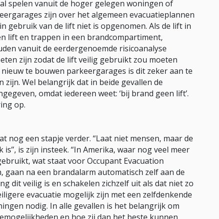
al spelen vanuit de hoger gelegen woningen of
keergarages zijn over het algemeen evacuatieplannen
ebruik van de lift niet is opgenomen. Als de lift in
en lift en trappen in een brandcompartiment,
uden vanuit de eerdergenoemde risicoanalyse
en zijn zodat de lift veilig gebruikt zou moeten
j nieuw te bouwen parkeergarages is dit zeker aan te
zijn. Wel belangrijk dat in beide gevallen de
egeven, omdat iedereen weet: ‘bij brand geen lift’.
ing op.
gaat nog een stapje verder. “Laat niet mensen, maar de
k is’’, is zijn insteek. “In Amerika, waar nog veel meer
ebruikt, wat staat voor Occupant Evacuation
n, gaan na een brandalarm automatisch zelf aan de
g dit veilig is en schakelen zichzelf uit als dat niet zo
eiligere evacuatie mogelijk zijn met een zelfdenkende
ningen nodig. In alle gevallen is het belangrijk om
emogelijkheden en hoe zij dan het beste kunnen