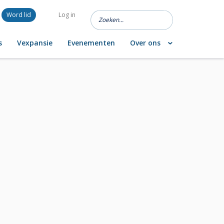
Word lid
Log in
s
Vexpansie
Evenementen
Over ons