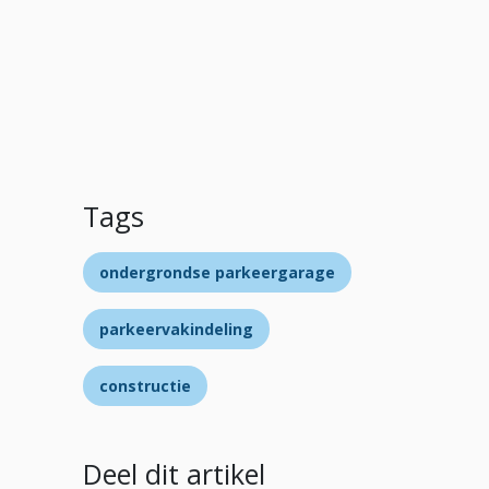
Tags
ondergrondse parkeergarage
parkeervakindeling
constructie
Deel dit artikel