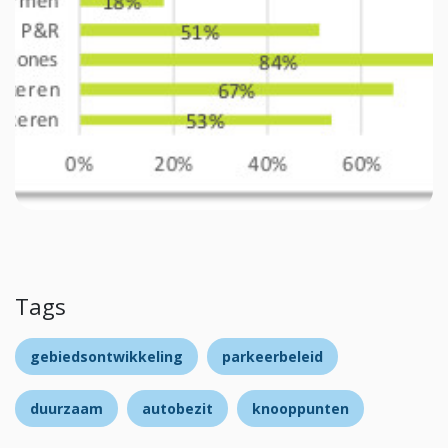
Tags
gebiedsontwikkeling
parkeerbeleid
duurzaam
autobezit
knooppunten