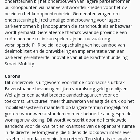
ondersteunen bij het onderbouwen van lagere parkeernormen
bij knooppunten via haar verantwoordelijkheden voor het ov-
beleid en het knooppuntenbeleid. Gemeenten vragen om
ondersteuning bij rechtmatige onderbouwing voor lagere
parkeernormen bij knooppunten die standhoudt als er bezwaar
wordt gemaakt. Gerelateerde thema’s waar de provincie een
coördinerende rol in kan spelen zijn het nu vaak nog
versnipperde P+R beleid, de opschaling van het aanbod van
deelmobiliteit en de ontwikkeling en implementatie van aan
parkeren gerelateerde innovatie vanuit de Krachtenbundeling
Smart Mobility.
Corona
Dit onderzoek is uitgevoerd voordat de coronacrisis uitbrak.
Bovenstaande bevindingen lijken vooralsnog geldig te blijven.
Wel zijn er een aantal bredere aandachtspunten voor de
toekomst. Structureel meer thuiswerken verlaagt de druk op het
mobiliteitssysteem maar leidt op langere termijn mogelijk tot
grotere woon-werkafstanden en meer behoefte aan gespreide
woningontwikkeling. Dit wordt versterkt door de hernieuwde
aandacht voor de kwaliteit en kwantiteit van de openbare ruimte
in de directe leefomgeving (die tijdens de lockdown intensiever
is gebruikt omdat men niet kon reizen). Ten slotte is er sprake