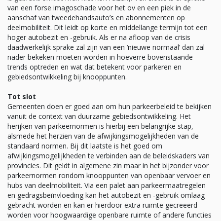
van een forse imagoschade voor het ov en een piek in de
aanschaf van tweedehandsauto’s en abonnementen op
deelmobiliteit. Dit leidt op korte en middellange termijn tot een
hoger autobezit en -gebruik. Als er na afloop van de crisis
daadwerkelijk sprake zal zijn van een ‘nieuwe normaal’ dan zal
nader bekeken moeten worden in hoeverre bovenstaande
trends optreden en wat dat betekent voor parkeren en
gebiedsontwikkeling bij knooppunten.
Tot slot
Gemeenten doen er goed aan om hun parkeerbeleid te bekijken
vanuit de context van duurzame gebiedsontwikkeling. Het
herijken van parkeernormen is hierbij een belangrijke stap,
alsmede het herzien van de afwijkingsmogelijkheden van de
standaard normen. Bij dit laatste is het goed om
afwijkingsmogelijkheden te verbinden aan de beleidskaders van
provincies. Dit geldt in algemene zin maar in het bijzonder voor
parkeernormen rondom knooppunten van openbaar vervoer en
hubs van deelmobiliteit. Via een palet aan parkeermaatregelen
en gedragsbeïnvloeding kan het autobezit en -gebruik omlaag
gebracht worden en kan er hierdoor extra ruimte gecreëerd
worden voor hoogwaardige openbare ruimte of andere functies