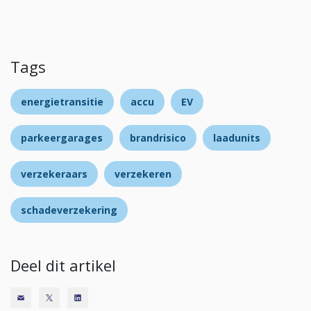
Tags
energietransitie
accu
EV
parkeergarages
brandrisico
laadunits
verzekeraars
verzekeren
schadeverzekering
Deel dit artikel