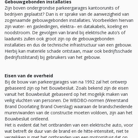
Gebouwgebonden installaties
Zijn boven ondergrondse parkeergarages kantoorunits of
bedrijven geplaatst? Dan is er sprake van de aanwezigheid van
zogenaamde gebouwgebonden installaties. Voorbeelden hiervan
zijn water- en gasleidingen, elektra– en datakabels, koeling en
noodstroom. De gevolgen van brand bij elektrische auto’s of
laadunits zullen ook groot zijn op de gebouwgebonden
installaties en dus de technische infrastructuur van een gebouw.
Hierbij kan materiële schade ontstaan, maar ook bedrijfsschade
(bedrijfsstilstand) bij gebruikers van het gebouw.
Eisen van de overheid
Bij de bouw van parkeergarages van na 1992 zal het ontwerp
gebaseerd zijn op het Bouwbesluit. Zoals bekend zijn de eisen
vanuit het Bouwbesluit gebaseerd op het mogelijk maken van
veilig vluchten van personen. De WBDBO-normen (Weerstand
Brand Doorlating Brand Overslag) waaraan de brandscheidende
muren/wanden van de constructie moeten voldoen, zijn aan het
Bouwbesluit ontleend.
Het is evident dat het ontbranden van een elektrische auto, voor
wat betreft de duur van de brand en de hitte-intensiteit, niet te
vergelijken is met het ontbranden van een motorrijtuig dat op