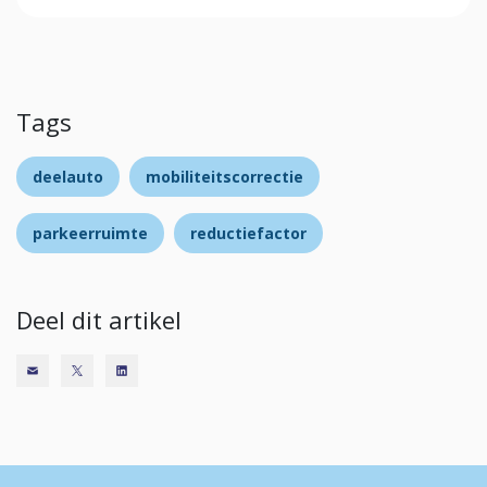
Tags
deelauto
mobiliteitscorrectie
parkeerruimte
reductiefactor
Deel dit artikel