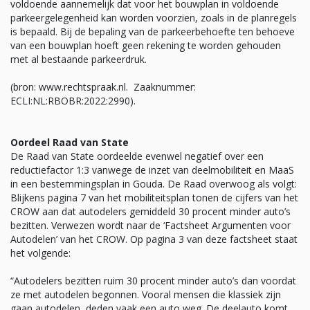
voldoende aannemelijk dat voor het bouwplan in voldoende
parkeergelegenheid kan worden voorzien, zoals in de planregels
is bepaald. Bij de bepaling van de parkeerbehoefte ten behoeve
van een bouwplan hoeft geen rekening te worden gehouden
met al bestaande parkeerdruk.
(bron: www.rechtspraak.nl. Zaaknummer:
ECLI:NL:RBOBR:2022:2990).
Oordeel Raad van State
De Raad van State oordeelde evenwel negatief over een
reductiefactor 1:3 vanwege de inzet van deelmobiliteit en MaaS
in een bestemmingsplan in Gouda. De Raad overwoog als volgt:
Blijkens pagina 7 van het mobiliteitsplan tonen de cijfers van het
CROW aan dat autodelers gemiddeld 30 procent minder auto’s
bezitten. Verwezen wordt naar de ‘Factsheet Argumenten voor
Autodelen’ van het CROW. Op pagina 3 van deze factsheet staat
het volgende:
“Autodelers bezitten ruim 30 procent minder auto’s dan voordat
ze met autodelen begonnen. Vooral mensen die klassiek zijn
gaan autodelen, deden vaak een auto weg. De deelauto komt