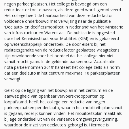
negen parkeerplaatsen. Het college is bevoegd om een
reductieactor toe te passen, als deze goed wordt gemotiveerd.
Het college heeft de haarbaarheid van deze reductiefactor
voldoende onderbouwd met verwijzing naar de publicatie
‘Deelauto- en deelfietsmobiliteit in Nederland’ van het Ministerie
van Infrastructuur en Waterstaat. De publicatie is opgesteld
door het Kennisinstituut voor Mobiliteit (KIM) en is gebaseerd
op wetenschappelijk onderzoek. De door eisers bij het
realiteitsgehalte van de reductiefactor geplaatste vraagtekens
zijn onvoldoende voor het oordeel dat het college hier niet
vanuit mocht gaan. In de geldende parkeernota ‘Actualisatie
nota parkeernormen 2019’ hanteert het college zelfs als norm
dat een deelauto in het centrum maximaal 10 parkeerplaatsen
vervangt.
Gelet op de ligging van het bouwplan in het centrum en de
aanwezigheid van openbaar vervoersknooppunten op
loopafstand, heeft het college een reductie van negen
parkeerplaatsen per deelauto, waar in het mobiliteitsplan vanuit
is gegaan, redelijk kunnen vinden. Het mobiliteitsplan maakt als
bijlage onderdeel uit van de verleende omgevingsvergunning,
waardoor de inzet van deelauto’s geborgd is. Hiermee is