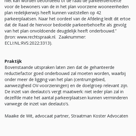
niet kan worden beoordeeld of de raad de parkeerbehoefte
voor de bewoners van de in het plan voorziene wooneenheden
plan redelijkerwijs heeft kunnen vaststellen op 42
parkeerplaatsen. Naar het oordeel van de Afdeling leidt dit ertoe
dat de Raad de hiervoor bedoelde parkeerbehoefte als gevolg
van het plan onvoldoende deugdelijk heeft onderbouwd.”
(bron: www.rechtspraak.nl. Zaaknummer:
ECLI:NL:RVS:2022:3313).
Praktijk
Bovenstaande uitspraken laten zien dat de gehanteerde
reductiefactor goed onderbouwd zal moeten worden, waarbij
onder meer de ligging van het plan (centrumgebied,
aanwezigheid OV-voorzieningen) en de doelgroep relevant zijn.
De inzet van deelauto’s vergt maatwerk: niet ieder plan zal in
dezelfde mate het aantal parkeerplaatsen kunnen verminderen
vanwege de inzet van deelauto’s.
Maaike de Wit, advocaat partner, Straatman Koster Advocaten