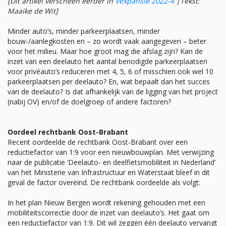
[Dit artikel verscheen eerder in
Vexpansie 2022-4
|
Tekst:
Maaike de Wit]
Minder auto’s, minder parkeerplaatsen, minder
bouw-/aanlegkosten en – zo wordt vaak aangegeven – beter
voor het milieu. Maar hoe groot mag die afslag zijn? Kan de
inzet van een deelauto het aantal benodigde parkeerplaatsen
voor privéauto’s reduceren met 4, 5, 6 of misschien ook wel 10
parkeerplaatsen per deelauto? En, wat bepaalt dan het succes
van de deelauto? Is dat afhankelijk van de ligging van het project
(nabij OV) en/of de doelgroep of andere factoren?
Oordeel rechtbank Oost-Brabant
Recent oordeelde de rechtbank Oost-Brabant over een
reductiefactor van 1:9 voor een nieuwbouwplan. Met verwijzing
naar de publicatie ‘Deelauto- en deelfietsmobiliteit in Nederland’
van het Ministerie van Infrastructuur en Waterstaat bleef in dit
geval de factor overeind. De rechtbank oordeelde als volgt:
In het plan Nieuw Bergen wordt rekening gehouden met een
mobiliteitscorrectie door de inzet van deelauto’s. Het gaat om
een reductiefactor van 1:9. Dit wil zeggen één deelauto vervangt