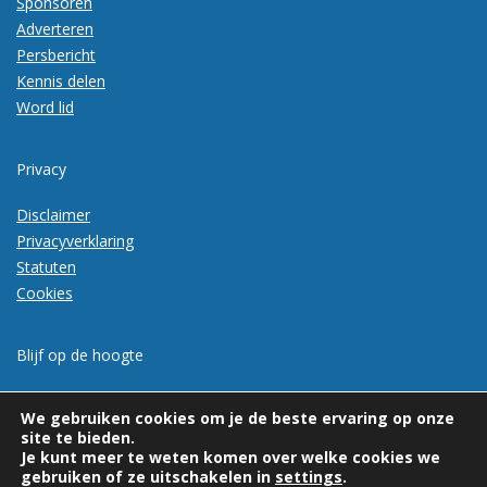
Sponsoren
Adverteren
Persbericht
Kennis delen
Word lid
Privacy
Disclaimer
Privacyverklaring
Statuten
Cookies
Blijf op de hoogte
Meld je aan voor de nieuwsbrief
We gebruiken cookies om je de beste ervaring op onze
site te bieden.
Je kunt meer te weten komen over welke cookies we
gebruiken of ze uitschakelen in
settings
.