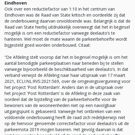
Eindhoven
Ook over een reductiefactor van 1:10 in het centrum van
Eindhoven was de Raad van State kritisch en oordeelde zij dat
de onderbouwing daarvan onvoldoende was. Belangrijk is dat de
Raad van State hierbij uitdrukkelijk overweegt dat het in beginsel
mogelijk is om een reductiefactor vanwege deelauto’s te
hanteren. Wel moet de mate waarin de parkeerbehoefte wordt
bijgesteld goed worden onderbouwd. Citaat:
“De Afdeling stelt voorop dat het in beginsel mogelijk is om het
aantal benodigde parkeerplaatsen naar beneden bij te stellen
vanwege bijvoorbeeld de beschikbaarheid van deelauto’s. In dat
verband verwijst de Afdeling naar haar uitspraak van 17 maart
2021, ECLI:NL:RVS:2021:569, over de omgevingsvergunning voor
het project ‘Post Rotterdam’. Anders dan in de uitspraak over
het project ‘Post Rotterdam’ is de Afdeling in deze zaak van
oordeel dat de bijstelling van de parkeerbehoefte voor de
bewoners van de wooneenheden niet op een navolgbaar
uitgangspunt is gebaseerd. Vanwege het ontbreken van een
voldoende onderbouwing heeft de raad zich redelijkerwijs niet
op de hiervoor genoemde correctiefactor voor deelauto’s uit de
parkeernota 2019 mogen baseren. Het gevolg daarvan is dat