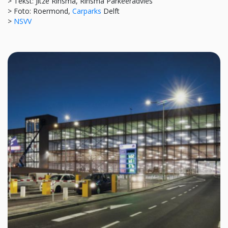
> Tekst: Jitze Rinsma, Rinsma Parkeeradvies
> Foto: Roermond,
Carparks
Delft
>
NSVV