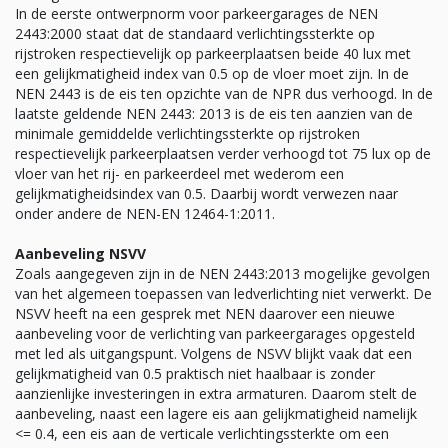
In de eerste ontwerpnorm voor parkeergarages de NEN
2443:2000 staat dat de standaard verlichtingssterkte op
rijstroken respectievelijk op parkeerplaatsen beide 40 lux met
een gelijkmatigheid index van 0.5 op de vloer moet zijn. In de
NEN 2443 is de eis ten opzichte van de NPR dus verhoogd. In de
laatste geldende NEN 2443: 2013 is de eis ten aanzien van de
minimale gemiddelde verlichtingssterkte op rijstroken
respectievelijk parkeerplaatsen verder verhoogd tot 75 lux op de
vloer van het rij- en parkeerdeel met wederom een
gelijkmatigheidsindex van 0.5. Daarbij wordt verwezen naar
onder andere de NEN-EN 12464-1:2011.
Aanbeveling NSVV
Zoals aangegeven zijn in de NEN 2443:2013 mogelijke gevolgen
van het algemeen toepassen van ledverlichting niet verwerkt. De
NSVV heeft na een gesprek met NEN daarover een nieuwe
aanbeveling voor de verlichting van parkeergarages opgesteld
met led als uitgangspunt. Volgens de NSVV blijkt vaak dat een
gelijkmatigheid van 0.5 praktisch niet haalbaar is zonder
aanzienlijke investeringen in extra armaturen. Daarom stelt de
aanbeveling, naast een lagere eis aan gelijkmatigheid namelijk
<= 0.4, een eis aan de verticale verlichtingssterkte om een