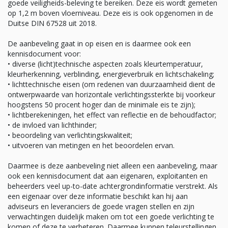
goede veiligheids-beleving te bereiken. Deze eis wordt gemeten
op 1,2 m boven vloerniveau. Deze eis is ook opgenomen in de
Duitse DIN 67528 uit 2018.
De aanbeveling gaat in op eisen en is daarmee ook een
kennisdocument voor:
• diverse (licht)technische aspecten zoals kleurtemperatuur,
kleurherkenning, verblinding, energieverbruik en lichtschakeling;
• lichttechnische eisen (om redenen van duurzaamheid dient de
ontwerpwaarde van horizontale verlichtingssterkte bij voorkeur
hoogstens 50 procent hoger dan de minimale eis te zijn);
• lichtberekeningen, het effect van reflectie en de behoudfactor;
• de invloed van lichthinder;
• beoordeling van verlichtingskwaliteit;
• uitvoeren van metingen en het beoordelen ervan.
Daarmee is deze aanbeveling niet alleen een aanbeveling, maar
ook een kennisdocument dat aan eigenaren, exploitanten en
beheerders veel up-to-date achtergrondinformatie verstrekt. Als
een eigenaar over deze informatie beschikt kan hij aan
adviseurs en leveranciers de goede vragen stellen en zijn
verwachtingen duidelijk maken om tot een goede verlichting te
komen of deze te verbeteren. Daarmee kunnen teleurstellingen