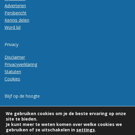
Adverteren
Persbericht
Kennis delen
Word lid
Privacy
Disclaimer
Privacyverklaring
Statuten
Cookies
Blijf op de hoogte
Meld je aan voor de nieuwsbrief
We gebruiken cookies om je de beste ervaring op onze
site te bieden.
Je kunt meer te weten komen over welke cookies we
gebruiken of ze uitschakelen in
settings
.