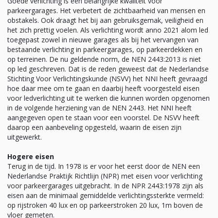
Goede verlichting is een belangrijke kwaliteit voor
parkeergarages. Het verbetert de zichtbaarheid van mensen en
obstakels. Ook draagt het bij aan gebruiksgemak, veiligheid en
het zich prettig voelen. Als verlichting wordt anno 2021 alom led
toegepast zowel in nieuwe garages als bij het vervangen van
bestaande verlichting in parkeergarages, op parkeerdekken en
op terreinen. De nu geldende norm, de NEN 2443:2013 is niet
op led geschreven. Dat is de reden geweest dat de Nederlandse
Stichting Voor Verlichtingskunde (NSVV) het NNI heeft gevraagd
hoe daar mee om te gaan en daarbij heeft voorgesteld eisen
voor ledverlichting uit te werken die kunnen worden opgenomen
in de volgende herziening van de NEN 2443. Het NNI heeft
aangegeven open te staan voor een voorstel. De NSVV heeft
daarop een aanbeveling opgesteld, waarin de eisen zijn
uitgewerkt.
Hogere eisen
Terug in de tijd. In 1978 is er voor het eerst door de NEN een
Nederlandse Praktijk Richtlijn (NPR) met eisen voor verlichting
voor parkeergarages uitgebracht. In de NPR 2443:1978 zijn als
eisen aan de minimaal gemiddelde verlichtingssterkte vermeld:
op rijstroken 40 lux en op parkeerstroken 20 lux, 1m boven de
vloer gemeten.