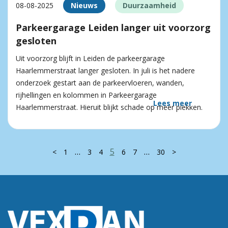
08-08-2025
Nieuws
Duurzaamheid
Parkeergarage Leiden langer uit voorzorg
gesloten
Uit voorzorg blijft in Leiden de parkeergarage
Haarlemmerstraat langer gesloten. In juli is het nadere
onderzoek gestart aan de parkeervloeren, wanden,
rijhellingen en kolommen in Parkeergarage
Lees meer
Haarlemmerstraat. Hieruit blijkt schade op meer plekken.
…
5
…
<
1
3
4
6
7
30
>