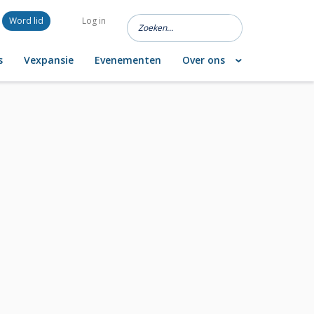
Word lid
Log in
s
Vexpansie
Evenementen
Over ons