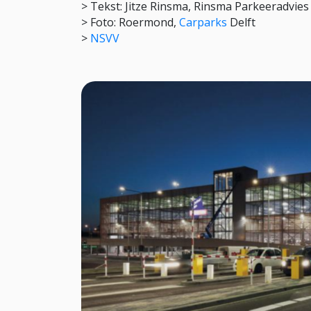
> Tekst: Jitze Rinsma, Rinsma Parkeeradvies
> Foto: Roermond,
Carparks
Delft
>
NSVV