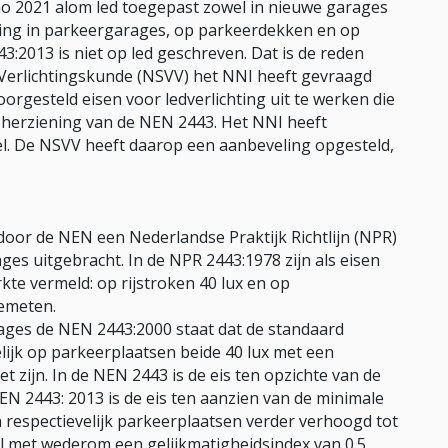
anno 2021 alom led toegepast zowel in nieuwe garages
hting in parkeergarages, op parkeerdekken en op
:2013 is niet op led geschreven. Dat is de reden
 Verlichtingskunde (NSVV) het NNI heeft gevraagd
orgesteld eisen voor ledverlichting uit te werken die
erziening van de NEN 2443. Het NNI heeft
l. De NSVV heeft daarop een aanbeveling opgesteld,
t door de NEN een Nederlandse Praktijk Richtlijn (NPR)
ges uitgebracht. In de NPR 2443:1978 zijn als eisen
kte vermeld: op rijstroken 40 lux en op
gemeten.
ges de NEN 2443:2000 staat dat de standaard
elijk op parkeerplaatsen beide 40 lux met een
t zijn. In de NEN 2443 is de eis ten opzichte van de
N 2443: 2013 is de eis ten aanzien van de minimale
n respectievelijk parkeerplaatsen verder verhoogd tot
eel met wederom een gelijkmatigheidsindex van 0.5.