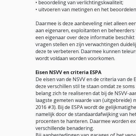
• beoordeling van verlichtingskwaliteit;
• uitvoeren van metingen en het beoordelen
Daarmee is deze aanbeveling niet alleen e
aan eigenaren, exploitanten en beheerders 
een eigenaar over deze informatie beschikt 
vragen stellen en zijn verwachtingen duidel
deze te verbeteren. Daarmee kunnen teleurs
wordt voldaan worden voorkomen.
Eisen NSVV en criteria ESPA
De eisen van de NSVV en de criteria van de ES
deze verschillen stil te staan omdat ze soms
belang zich te realiseren dat bij de NSVV-aa
laagste gemeten waarde van (uitgebreide) m
2016 #3). Bij de ESPA wordt de gelijkmatigh
namelijk door de standaardafwijking van he
procenten te hanteren. Daarmee worden ext
verschillende benadering.
Bij aanbestedingen van garages of het verva