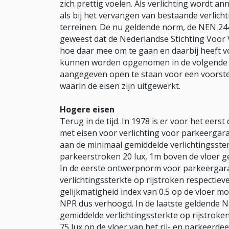
zich prettig voelen. Als verlichting wordt 
als bij het vervangen van bestaande verlic
terreinen. De nu geldende norm, de NEN 2443
geweest dat de Nederlandse Stichting Voor
hoe daar mee om te gaan en daarbij heeft vo
kunnen worden opgenomen in de volgende h
aangegeven open te staan voor een voorste
waarin de eisen zijn uitgewerkt.
Hogere eisen
Terug in de tijd. In 1978 is er voor het eers
met eisen voor verlichting voor parkeergara
aan de minimaal gemiddelde verlichtingsster
parkeerstroken 20 lux, 1m boven de vloer 
In de eerste ontwerpnorm voor parkeergara
verlichtingssterkte op rijstroken respectiev
gelijkmatigheid index van 0.5 op de vloer moe
NPR dus verhoogd. In de laatste geldende NE
gemiddelde verlichtingssterkte op rijstroke
75 lux op de vloer van het rij- en parkeerd