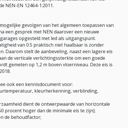
 de NEN-EN 12464-1:2011.
 mogelijke gevolgen van het algemeen toepassen van
ft na een gesprek met NEN daarover een nieuwe
rgarages opgesteld met led als uitgangspunt.
tigheid van 0.5 praktisch niet haalbaar is zonder
en. Daarom stelt de aanbeveling, naast een lagere eis
 aan de verticale verlichtingssterkte om een goede
wordt gemeten op 1,2 m boven vloerniveau. Deze eis is
2018.
rmee ook een kennisdocument voor:
leurtemperatuur, kleurherkenning, verblinding,
urzaamheid dient de ontwerpwaarde van horizontale
0 procent hoger dan de minimale eis te zijn);
 en de behoudfactor;