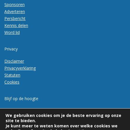
Sponsoren
Adverteren
Persbericht
Kennis delen
Word lid
Privacy
Disclaimer
Privacyverklaring
Statuten
Cookies
Blijf op de hoogte
Meld je aan voor de nieuwsbrief
We gebruiken cookies om je de beste ervaring op onze
site te bieden.
Je kunt meer te weten komen over welke cookies we