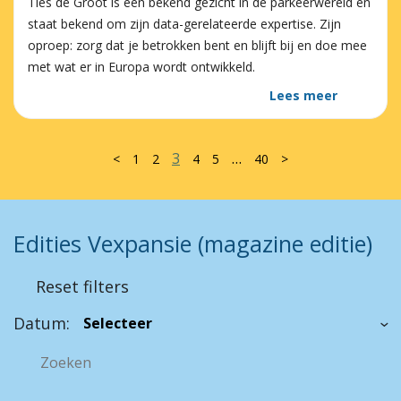
Ties de Groot is een bekend gezicht in de parkeerwereld en
staat bekend om zijn data-gerelateerde expertise. Zijn
oproep: zorg dat je betrokken bent en blijft bij en doe mee
met wat er in Europa wordt ontwikkeld.
Lees meer
3
…
<
1
2
4
5
40
>
Edities Vexpansie (magazine editie)
Reset filters
Datum: