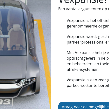
Een aantal argumenten op ee
Vexpansie is het offic
gerenommeerde organis
Vexpansie wordt gesch
parkeerprofessional e
Met Vexpansie heb je ee
opdrachtgevers in de 
en beheerders en toele
afrekensystemen.
Vexpansie is een zeer 
parkeersector te berei
Vraag naar de mogelijkh