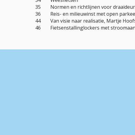
34 Weesfietsen
35 Normen en richtlijnen voor draaideu
36 Reis- en milieuwinst met open parkee
44 Van visie naar realisatie, Martje Hoof
46 Fietsenstallinglockers met stroomaan