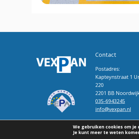
Contact
Postadres:
Kapteynstraat 1 Un
220
2201 BB Noordwij
035-6943245
info@vexpan.nl
We gebruiken cookies om je d
Je kunt meer te weten komen
© 2026 | Vexpan | Alle rechten voorbehouden