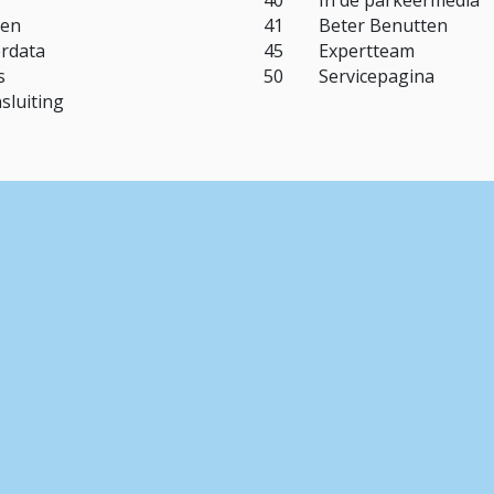
40 In de parkeermedia
ren
41 Beter Benutten
rdata
45 Expertteam
s
50 Servicepagina
sluiting