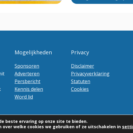
Mogelijkheden
Privacy
Sponsoren
Disclaimer
it
Adverteren
Privacyverklaring
Persbericht
Statuten
k
Kennis delen
Cookies
Word lid
e beste ervaring op onze site te bieden.
 over welke cookies we gebruiken of ze uitschakelen in
sett