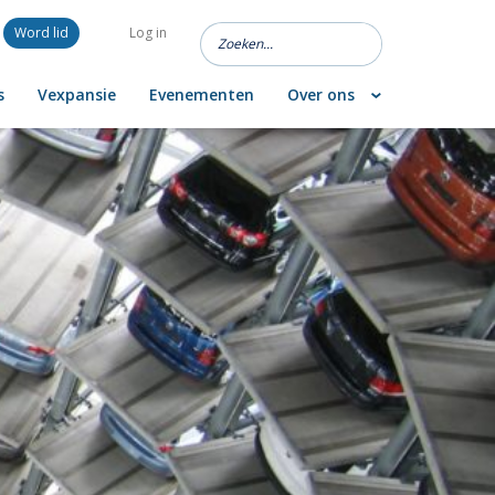
Word lid
Log in
s
Vexpansie
Evenementen
Over ons