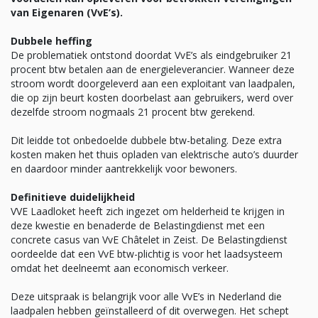
van Eigenaren (VvE’s).
Dubbele heffing
De problematiek ontstond doordat VvE’s als eindgebruiker 21
procent btw betalen aan de energieleverancier. Wanneer deze
stroom wordt doorgeleverd aan een exploitant van laadpalen,
die op zijn beurt kosten doorbelast aan gebruikers, werd over
dezelfde stroom nogmaals 21 procent btw gerekend.
Dit leidde tot onbedoelde dubbele btw-betaling. Deze extra
kosten maken het thuis opladen van elektrische auto’s duurder
en daardoor minder aantrekkelijk voor bewoners.
Definitieve duidelijkheid
VVE Laadloket heeft zich ingezet om helderheid te krijgen in
deze kwestie en benaderde de Belastingdienst met een
concrete casus van VvE Châtelet in Zeist. De Belastingdienst
oordeelde dat een VvE btw-plichtig is voor het laadsysteem
omdat het deelneemt aan economisch verkeer.
Deze uitspraak is belangrijk voor alle VvE’s in Nederland die
laadpalen hebben geïnstalleerd of dit overwegen. Het schept