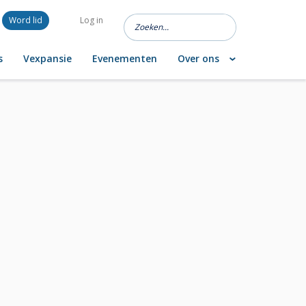
Word lid
Log in
s
Vexpansie
Evenementen
Over ons