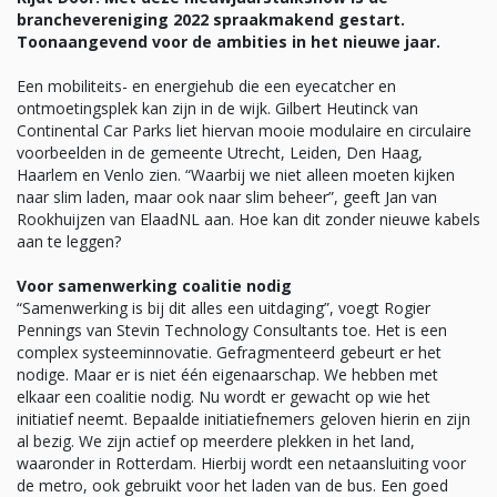
branchevereniging 2022 spraakmakend gestart.
Toonaangevend voor de ambities in het nieuwe jaar.
Een mobiliteits- en energiehub die een eyecatcher en
ontmoetingsplek kan zijn in de wijk. Gilbert Heutinck van
Continental Car Parks liet hiervan mooie modulaire en circulaire
voorbeelden in de gemeente Utrecht, Leiden, Den Haag,
Haarlem en Venlo zien. “Waarbij we niet alleen moeten kijken
naar slim laden, maar ook naar slim beheer”, geeft Jan van
Rookhuijzen van ElaadNL aan. Hoe kan dit zonder nieuwe kabels
aan te leggen?
Voor samenwerking coalitie nodig
“Samenwerking is bij dit alles een uitdaging”, voegt Rogier
Pennings van Stevin Technology Consultants toe. Het is een
complex systeeminnovatie. Gefragmenteerd gebeurt er het
nodige. Maar er is niet één eigenaarschap. We hebben met
elkaar een coalitie nodig. Nu wordt er gewacht op wie het
initiatief neemt. Bepaalde initiatiefnemers geloven hierin en zijn
al bezig. We zijn actief op meerdere plekken in het land,
waaronder in Rotterdam. Hierbij wordt een netaansluiting voor
de metro, ook gebruikt voor het laden van de bus. Een goed