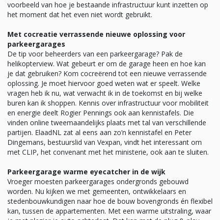
voorbeeld van hoe je bestaande infrastructuur kunt inzetten op
het moment dat het even niet wordt gebruikt.
Met cocreatie verrassende nieuwe oplossing voor
parkeergarages
De tip voor beheerders van een parkeergarage? Pak de
helikopterview. Wat gebeurt er om de garage heen en hoe kan
je dat gebruiken? Kom cocreërend tot een nieuwe verrassende
oplossing. Je moet hiervoor goed weten wat er speelt. Welke
vragen heb ik nu, wat verwacht ik in de toekomst en bij welke
buren kan ik shoppen. Kennis over infrastructuur voor mobiliteit
en energie deelt Rogier Pennings ook aan kennistafels. Die
vinden online tweemaandelijks plaats met tal van verschillende
partijen. ElaadNL zat al eens aan zo’n kennistafel en Peter
Dingemans, bestuurslid van Vexpan, vindt het interessant om
met CLIP, het convenant met het ministerie, ook aan te sluiten.
Parkeergarage warme eyecatcher in de wijk
Vroeger moesten parkeergarages ondergronds gebouwd
worden. Nu kijken we met gemeenten, ontwikkelaars en
stedenbouwkundigen naar hoe de bouw bovengronds én flexibel
kan, tussen de appartementen. Met een warme uitstraling, waar