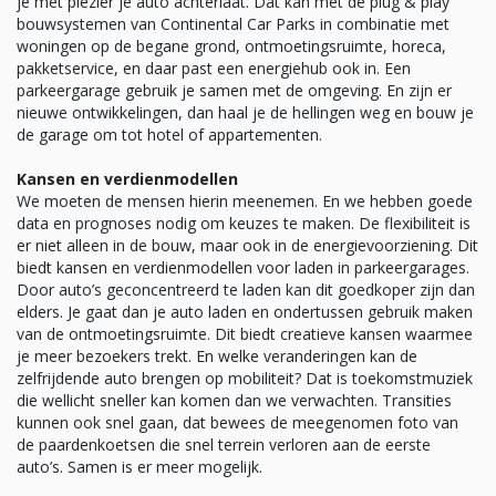
je met plezier je auto achterlaat. Dat kan met de plug & play
bouwsystemen van Continental Car Parks in combinatie met
woningen op de begane grond, ontmoetingsruimte, horeca,
pakketservice, en daar past een energiehub ook in. Een
parkeergarage gebruik je samen met de omgeving. En zijn er
nieuwe ontwikkelingen, dan haal je de hellingen weg en bouw je
de garage om tot hotel of appartementen.
Kansen en verdienmodellen
We moeten de mensen hierin meenemen. En we hebben goede
data en prognoses nodig om keuzes te maken. De flexibiliteit is
er niet alleen in de bouw, maar ook in de energievoorziening. Dit
biedt kansen en verdienmodellen voor laden in parkeergarages.
Door auto’s geconcentreerd te laden kan dit goedkoper zijn dan
elders. Je gaat dan je auto laden en ondertussen gebruik maken
van de ontmoetingsruimte. Dit biedt creatieve kansen waarmee
je meer bezoekers trekt. En welke veranderingen kan de
zelfrijdende auto brengen op mobiliteit? Dat is toekomstmuziek
die wellicht sneller kan komen dan we verwachten. Transities
kunnen ook snel gaan, dat bewees de meegenomen foto van
de paardenkoetsen die snel terrein verloren aan de eerste
auto’s. Samen is er meer mogelijk.