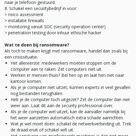
naar je telefoon gestuurd.
Schakel een securitybedrijf in voor:
> risico assessment
> installatie firewalls
> monitoring vanuit SOC (security operation center)
> penetration testing door inhuur ethische hacker
Wat te doen bij ransomware?
Als toch te maken krijgt met ransomware, handel dan zoals bij
een crisissituatie.
Het allereerste: medewerkers moeten stoppen om de
computer aan te raken. Zet computers niet uit.
Werken er mensen thuis? Bel hen op en laat hen niet naar
kantoor komen.
Als je je computer niet uitzet, kunnen experts in veel gevallen
nog bestanden terughalen.
Heb je de computer toch uitgezet? Zet de computer dan niet
weer aan. Laat dit aan de security professional over.
Als je de computer wel uitzet, kan de aanvaller namelijk bij
het weer aanzetten automatisch extra schade aanrichten.
Wat je wel moet doen: schakel de netwerkverbinding uit. Trek
de draad eruit of schakel wifi uit.
Het aansturen van geïnfecteerde machines is dan niet meer