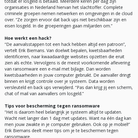
totdat er losgeld is betaald. Meerdere keren per dag zijn
organisaties in Nederland hiervan het slachtoffer. Complete
criminele groepen nemen netwerken en omgevingen in de cloud
over. “Ze zorgen ervoor dat back ups niet beschikbaar zijn en
eisen losgeld. In die groeperingen gaan miljarden om.”
Hoe werkt een hack?
“De aanvalsstappen tot een hack hebben altijd een patroon”,
vertelt Erik Biemans. Van doelwit bepalen, kwetsbaarheden
identificeren, naar kwaadaardige websites opzetten die eruit
zien als echte. Vervolgens is de meest voorkomende aflevering
van ransomware een e-mail met bijlage. Dan worden
kwetsbaarheden in jouw computer gebruikt. De aanvaller dringt
binnen en krijgt controle over je systeem. Data worden
versleuteld en back ups verwijderd. “Pas dan krijg jij een scherm,
chat of mail van aanvallers om losgeld.”
Tips voor bescherming tegen ransomware
“Het is daarom heel belangrijk je systeem altijd te updaten.
Wacht niet langer dan 1 dag met updates. Want na één dag kan
men jouw zwakte in je computer gebruiken. Ook op je mobiel!”
Erik Biemans deelt meer tips om je te beschermen tegen
ransomware.