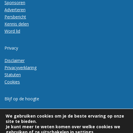
Sponsoren
Adverteren
Persbericht
Kennis delen
Word lid
Privacy
Disclaimer
Privacyverklaring
Statuten
Cookies
Blijf op de hoogte
Meld je aan voor de nieuwsbrief
We gebruiken cookies om je de beste ervaring op onze
site te bieden.
Je kunt meer te weten komen over welke cookies we
gebruiken of ze uitschakelen in
settings
.