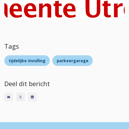
Tags
tijdelijke invulling
parkeergarage
Deel dit bericht