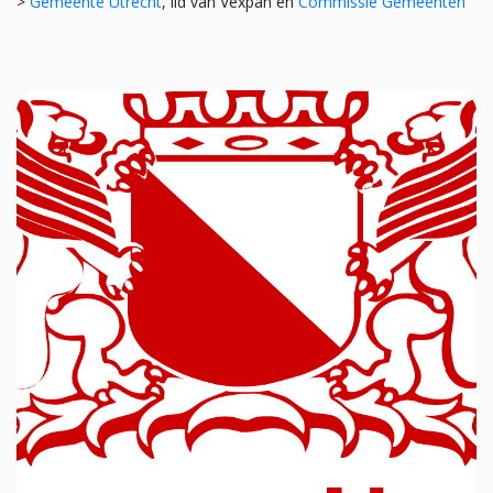
>
Gemeente Utrecht
, lid van Vexpan en
Commissie Gemeenten