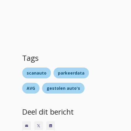
Tags
scanauto
parkeerdata
AVG
gestolen auto's
Deel dit bericht