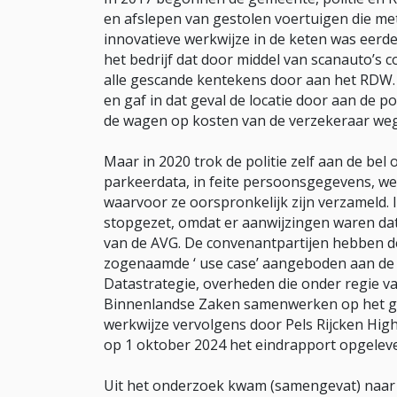
en afslepen van gestolen voertuigen die m
innovatieve werkwijze in de keten was eerder
het bedrijf dat door middel van scanauto’s c
alle gescande kentekens door aan het RDW.
en gaf in dat geval de locatie door aan de pol
de wagen op kosten van de verzekeraar weg
Maar in 2020 trok de politie zelf aan de bel
parkeerdata, in feite persoonsgegevens, we
waarvoor ze oorspronkelijk zijn verzameld.
stopgezet, omdat er aanwijzingen waren dat
van de AVG. De convenantpartijen hebben d
zogenaamde ‘ use case’ aangeboden aan de A
Datastrategie, overheden die onder regie v
Binnenlandse Zaken samenwerken op het geb
werkwijze vervolgens door Pels Rijcken Hig
op 1 oktober 2024 het eindrapport opgeleve
Uit het onderzoek kwam (samengevat) naar 