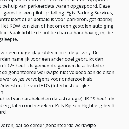
et behulp van parkeerdata waren opgespoord. Deze
 getest in een pilotopstelling. Egis Parking Services,
ontroleert of er betaald is voor parkeren, gaf daarbij
 Het RDW kon zien of het om een gestolen auto ging
itie. Vaak lichtte de politie daarna handhaving in, die
sleepte.
 over een mogelijk probleem met de privacy. De
rden namelijk voor een ander doel gebruikt dan
 In 2023 heeft de gemeente genoemde activiteiten
 de gehanteerde werkwijze niet voldeed aan de eisen
e werkwijze vervolgens voor onderzoek als
dviesfunctie van IBDS (Interbestuurlijke
an
ied van databeleid en datastrategie). IBDS heeft de
hberg laten onderzoeken. Pels Rijcken Highberg heeft
rd.
voren, dat de eerder gehanteerde werkwijze