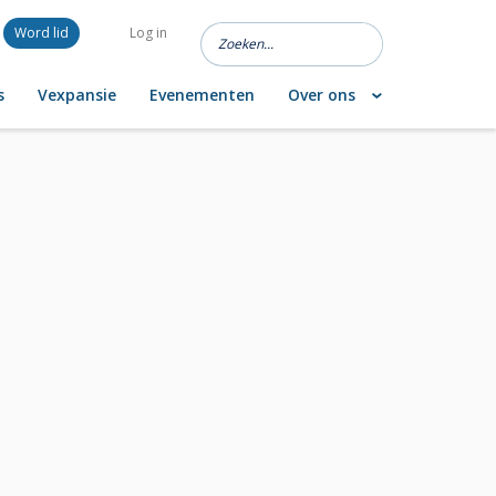
Word lid
Log in
s
Vexpansie
Evenementen
Over ons