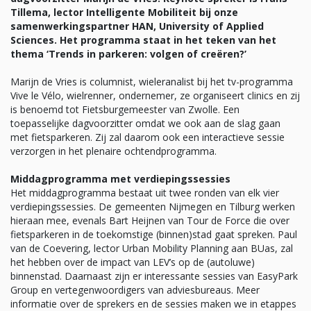
Tillema, lector Intelligente Mobiliteit bij onze
samenwerkingspartner HAN, University of Applied
Sciences. Het programma staat in het teken van het
thema ‘Trends in parkeren: volgen of creëren?’
Marijn de Vries is columnist, wieleranalist bij het tv-programma
Vive le Vélo, wielrenner, ondernemer, ze organiseert clinics en zij
is benoemd tot Fietsburgemeester van Zwolle. Een
toepasselijke dagvoorzitter omdat we ook aan de slag gaan
met fietsparkeren. Zij zal daarom ook een interactieve sessie
verzorgen in het plenaire ochtendprogramma.
Middagprogramma met verdiepingssessies
Het middagprogramma bestaat uit twee ronden van elk vier
verdiepingssessies. De gemeenten Nijmegen en Tilburg werken
hieraan mee, evenals Bart Heijnen van Tour de Force die over
fietsparkeren in de toekomstige (binnen)stad gaat spreken. Paul
van de Coevering, lector Urban Mobility Planning aan BUas, zal
het hebben over de impact van LEV’s op de (autoluwe)
binnenstad. Daarnaast zijn er interessante sessies van EasyPark
Group en vertegenwoordigers van adviesbureaus. Meer
informatie over de sprekers en de sessies maken we in etappes