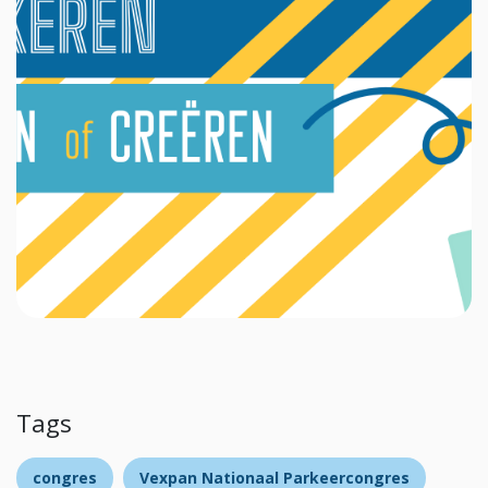
Tags
congres
Vexpan Nationaal Parkeercongres