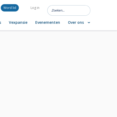
Word lid
Log in
s
Vexpansie
Evenementen
Over ons