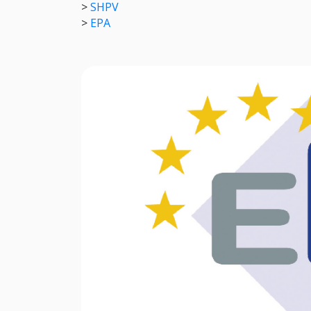
>
SHPV
>
EPA