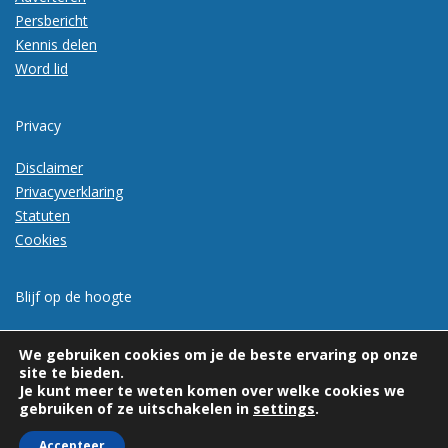
Persbericht
Kennis delen
Word lid
Privacy
Disclaimer
Privacyverklaring
Statuten
Cookies
Blijf op de hoogte
Meld je aan voor de nieuwsbrief
We gebruiken cookies om je de beste ervaring op onze
site te bieden.
Je kunt meer te weten komen over welke cookies we
gebruiken of ze uitschakelen in
settings
.
Accepteer