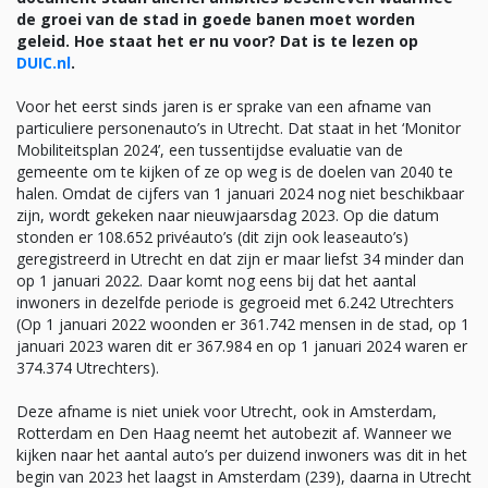
de groei van de stad in goede banen moet worden
geleid. Hoe staat het er nu voor? Dat is te lezen op
DUIC.nl
.
Voor het eerst sinds jaren is er sprake van een afname van
particuliere personenauto’s in Utrecht. Dat staat in het ‘Monitor
Mobiliteitsplan 2024’, een tussentijdse evaluatie van de
gemeente om te kijken of ze op weg is de doelen van 2040 te
halen. Omdat de cijfers van 1 januari 2024 nog niet beschikbaar
zijn, wordt gekeken naar nieuwjaarsdag 2023. Op die datum
stonden er 108.652 privéauto’s (dit zijn ook leaseauto’s)
geregistreerd in Utrecht en dat zijn er maar liefst 34 minder dan
op 1 januari 2022. Daar komt nog eens bij dat het aantal
inwoners in dezelfde periode is gegroeid met 6.242 Utrechters
(Op 1 januari 2022 woonden er 361.742 mensen in de stad, op 1
januari 2023 waren dit er 367.984 en op 1 januari 2024 waren er
374.374 Utrechters).
Deze afname is niet uniek voor Utrecht, ook in Amsterdam,
Rotterdam en Den Haag neemt het autobezit af. Wanneer we
kijken naar het aantal auto’s per duizend inwoners was dit in het
begin van 2023 het laagst in Amsterdam (239), daarna in Utrecht