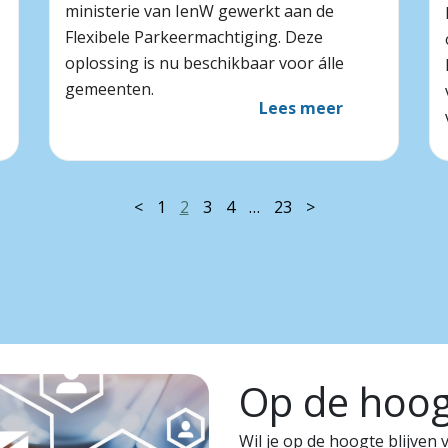
ministerie van IenW gewerkt aan de
Flexibele Parkeermachtiging. Deze
oplossing is nu beschikbaar voor álle
gemeenten.
Lees meer
<
1
2
3
4
…
23
>
Op de hoogt
Wil je op de hoogte blijven