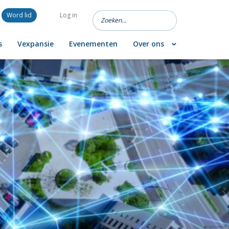
Word lid
Log in
s
Vexpansie
Evenementen
Over ons