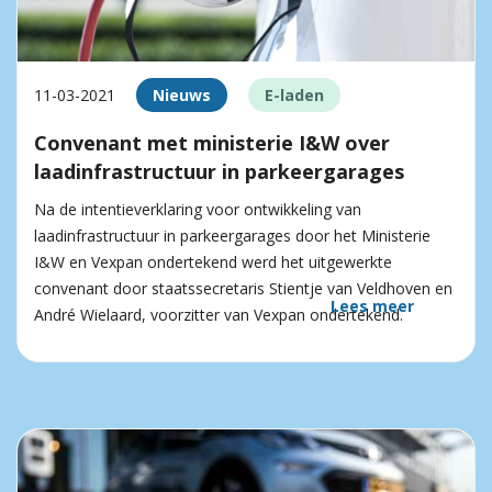
11-03-2021
Nieuws
E-laden
Convenant met ministerie I&W over
laadinfrastructuur in parkeergarages
Na de intentieverklaring voor ontwikkeling van
laadinfrastructuur in parkeergarages door het Ministerie
I&W en Vexpan ondertekend werd het uitgewerkte
convenant door staatssecretaris Stientje van Veldhoven en
Lees meer
André Wielaard, voorzitter van Vexpan ondertekend.