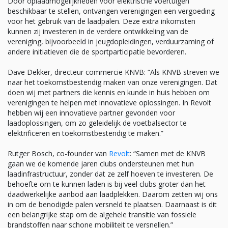
Door oplaadmogelijkheden voor elektrische voertuigen
beschikbaar te stellen, ontvangen verenigingen een vergoeding
voor het gebruik van de laadpalen. Deze extra inkomsten
kunnen zij investeren in de verdere ontwikkeling van de
vereniging, bijvoorbeeld in jeugdopleidingen, verduurzaming of
andere initiatieven die de sportparticipatie bevorderen.
Dave Dekker, directeur commercie KNVB: “Als KNVB streven we
naar het toekomstbestendig maken van onze verenigingen. Dat
doen wij met partners die kennis en kunde in huis hebben om
verenigingen te helpen met innovatieve oplossingen. In Revolt
hebben wij een innovatieve partner gevonden voor
laadoplossingen, om zo geleidelijk de voetbalsector te
elektrificeren en toekomstbestendig te maken.”
Rutger Bosch, co-founder van
Revolt
: “Samen met de KNVB
gaan we de komende jaren clubs ondersteunen met hun
laadinfrastructuur, zonder dat ze zelf hoeven te investeren. De
behoefte om te kunnen laden is bij veel clubs groter dan het
daadwerkelijke aanbod aan laadplekken. Daarom zetten wij ons
in om de benodigde palen versneld te plaatsen. Daarnaast is dit
een belangrijke stap om de algehele transitie van fossiele
brandstoffen naar schone mobiliteit te versnellen.”