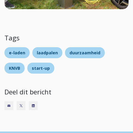
Tags
e-laden
laadpalen
duurzaamheid
KNVB
start-up
Deel dit bericht