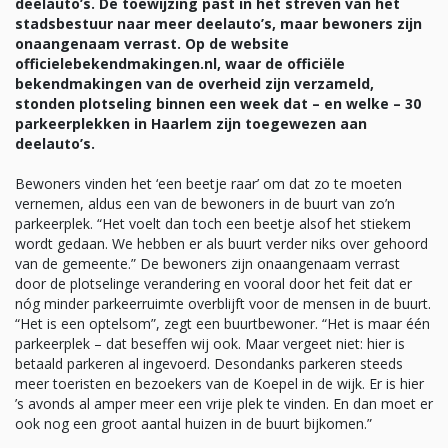
deelauto’s. De toewijzing past in het streven van het
stadsbestuur naar meer deelauto’s, maar bewoners zijn
onaangenaam verrast. Op de website
officielebekendmakingen.nl, waar de officiële
bekendmakingen van de overheid zijn verzameld,
stonden plotseling binnen een week dat – en welke – 30
parkeerplekken in Haarlem zijn toegewezen aan
deelauto’s.
Bewoners vinden het ‘een beetje raar’ om dat zo te moeten
vernemen, aldus een van de bewoners in de buurt van zo’n
parkeerplek. “Het voelt dan toch een beetje alsof het stiekem
wordt gedaan. We hebben er als buurt verder niks over gehoord
van de gemeente.” De bewoners zijn onaangenaam verrast
door de plotselinge verandering en vooral door het feit dat er
nóg minder parkeerruimte overblijft voor de mensen in de buurt.
“Het is een optelsom”, zegt een buurtbewoner. “Het is maar één
parkeerplek – dat beseffen wij ook. Maar vergeet niet: hier is
betaald parkeren al ingevoerd. Desondanks parkeren steeds
meer toeristen en bezoekers van de Koepel in de wijk. Er is hier
’s avonds al amper meer een vrije plek te vinden. En dan moet er
ook nog een groot aantal huizen in de buurt bijkomen.”