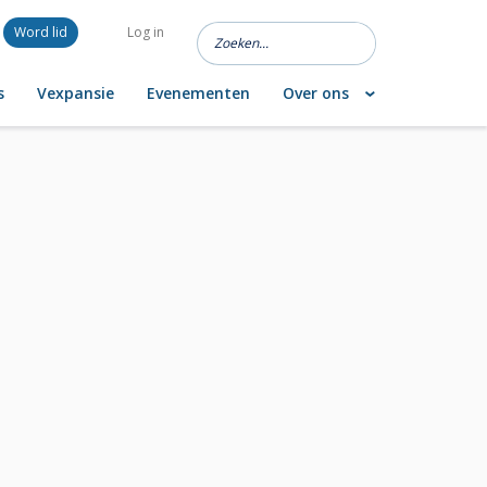
Word lid
Log in
s
Vexpansie
Evenementen
Over ons