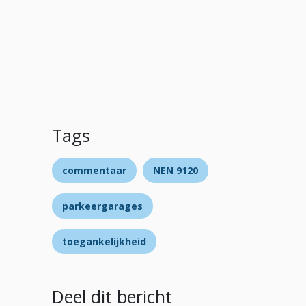
Tags
commentaar
NEN 9120
parkeergarages
toegankelijkheid
Deel dit bericht