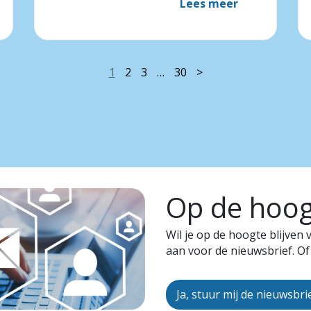
Lees meer
1
2
3
…
30
>
Op de hoogt
Wil je op de hoogte blijven
aan voor de nieuwsbrief. Of
Ja, stuur mij de nieuwsbri