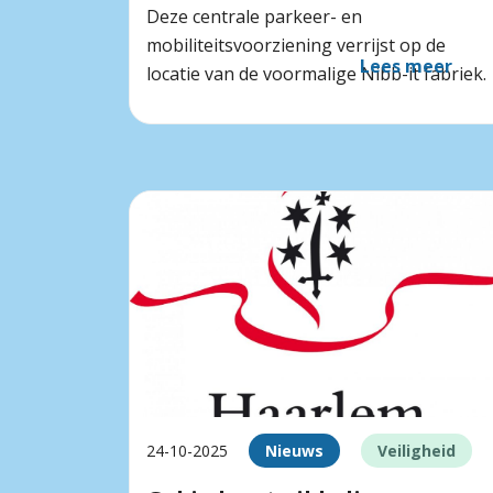
Deze centrale parkeer- en
mobiliteitsvoorziening verrijst op de
Lees meer
locatie van de voormalige Nibb-it fabriek.
24-10-2025
Nieuws
Veiligheid