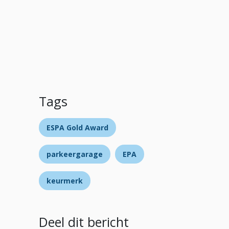
Tags
ESPA Gold Award
parkeergarage
EPA
keurmerk
Deel dit bericht