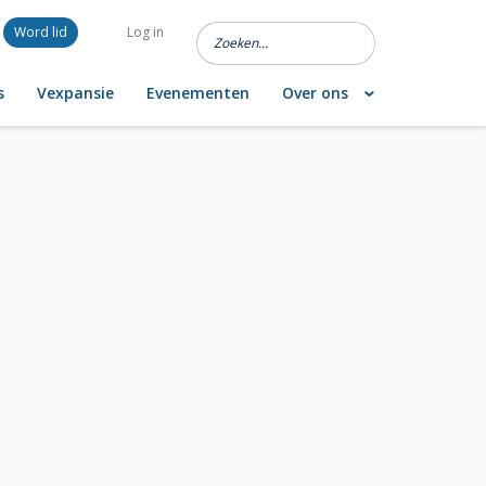
Word lid
Log in
s
Vexpansie
Evenementen
Over ons