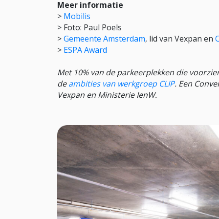
Meer informatie
>
Mobilis
> Foto: Paul Poels
>
Gemeente Amsterdam
, lid van Vexpan en
>
ESPA Award
Met 10% van de parkeerplekken die voorzien
de
ambities van werkgroep CLIP
. Een Conve
Vexpan en Ministerie IenW.