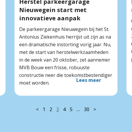
Herstel parkeergarage
Nieuwegein start met
innovatieve aanpak
De parkeergarage Nieuwegein bij het St.
Antonius Ziekenhuis herrijst uit zijn as na
een dramatische instorting vorig jaar. Nu,
met de start van herstelwerkzaamheden
in de week van 20 oktober, zet aannemer
MVB Bouw een frisse, robuuste
constructie neer die toekomstbestendiger
Lees meer
moet worden.
<
1
2
3
4
5
…
30
>