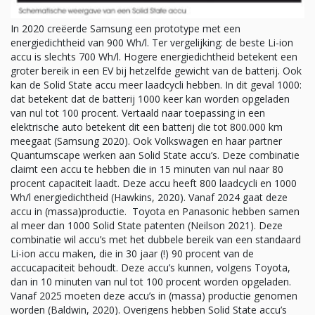
In 2020 creëerde Samsung een prototype met een
energiedichtheid van 900 Wh/l. Ter vergelijking: de beste Li-ion
accu is slechts 700 Wh/l. Hogere energiedichtheid betekent een
groter bereik in een EV bij hetzelfde gewicht van de batterij. Ook
kan de Solid State accu meer laadcycli hebben. In dit geval 1000:
dat betekent dat de batterij 1000 keer kan worden opgeladen
van nul tot 100 procent. Vertaald naar toepassing in een
elektrische auto betekent dit een batterij die tot 800.000 km
meegaat (Samsung 2020). Ook Volkswagen en haar partner
Quantumscape werken aan Solid State accu’s. Deze combinatie
claimt een accu te hebben die in 15 minuten van nul naar 80
procent capaciteit laadt. Deze accu heeft 800 laadcycli en 1000
Wh/l energiedichtheid (Hawkins, 2020). Vanaf 2024 gaat deze
accu in (massa)productie. Toyota en Panasonic hebben samen
al meer dan 1000 Solid State patenten (Neilson 2021). Deze
combinatie wil accu’s met het dubbele bereik van een standaard
Li-ion accu maken, die in 30 jaar (!) 90 procent van de
accucapaciteit behoudt. Deze accu’s kunnen, volgens Toyota,
dan in 10 minuten van nul tot 100 procent worden opgeladen.
Vanaf 2025 moeten deze accu’s in (massa) productie genomen
worden (Baldwin, 2020). Overigens hebben Solid State accu’s