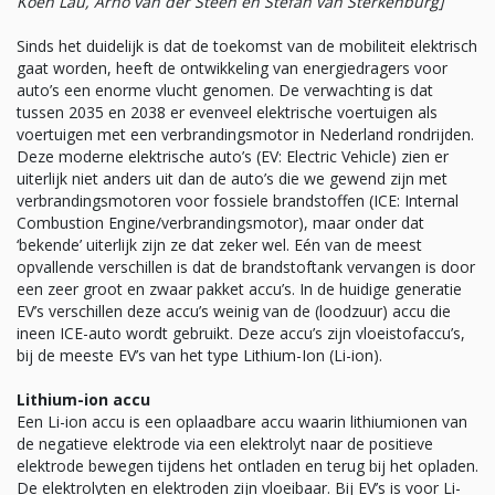
Koen Lau, Arno van der Steen en Stefan van Sterkenburg]
Sinds het duidelijk is dat de toekomst van de mobiliteit elektrisch
gaat worden, heeft de ontwikkeling van energiedragers voor
auto’s een enorme vlucht genomen. De verwachting is dat
tussen 2035 en 2038 er evenveel elektrische voertuigen als
voertuigen met een verbrandingsmotor in Nederland rondrijden.
Deze moderne elektrische auto’s (EV: Electric Vehicle) zien er
uiterlijk niet anders uit dan de auto’s die we gewend zijn met
verbrandingsmotoren voor fossiele brandstoffen (ICE: Internal
Combustion Engine/verbrandingsmotor), maar onder dat
‘bekende’ uiterlijk zijn ze dat zeker wel. Eén van de meest
opvallende verschillen is dat de brandstoftank vervangen is door
een zeer groot en zwaar pakket accu’s. In de huidige generatie
EV’s verschillen deze accu’s weinig van de (loodzuur) accu die
ineen ICE-auto wordt gebruikt. Deze accu’s zijn vloeistofaccu’s,
bij de meeste EV’s van het type Lithium-Ion (Li-ion).
Lithium-ion accu
Een Li-ion accu is een oplaadbare accu waarin lithiumionen van
de negatieve elektrode via een elektrolyt naar de positieve
elektrode bewegen tijdens het ontladen en terug bij het opladen.
De elektrolyten en elektroden zijn vloeibaar. Bij EV’s is voor Li-