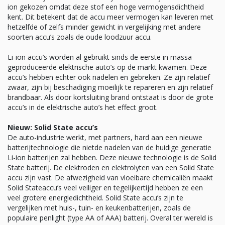
ion gekozen omdat deze stof een hoge vermogensdichtheid
kent. Dit betekent dat de accu meer vermogen kan leveren met
hetzelfde of zelfs minder gewicht in vergelijking met andere
soorten accu’s zoals de oude loodzuur accu.
Li-ion accu’s worden al gebruikt sinds de eerste in massa
geproduceerde elektrische auto’s op de markt kwamen. Deze
accu’s hebben echter ook nadelen en gebreken. Ze zijn relatief
zwaar, zijn bij beschadiging moeilijk te repareren en zijn relatief
brandbaar. Als door kortsluiting brand ontstaat is door de grote
accu’s in de elektrische auto’s het effect groot.
Nieuw: Solid State accu’s
De auto-industrie werkt, met partners, hard aan een nieuwe
batterijtechnologie die nietde nadelen van de huidige generatie
Li-ion batterijen zal hebben. Deze nieuwe technologie is de Solid
State batterij. De elektroden en elektrolyten van een Solid State
accu zijn vast. De afwezigheid van vloeibare chemicaliën maakt
Solid Stateaccu’s veel veiliger en tegelijkertijd hebben ze een
veel grotere energiedichtheid. Solid State accu’s zijn te
vergelijken met huis-, tuin- en keukenbatterijen, zoals de
populaire penlight (type AA of AAA) batterij. Overal ter wereld is