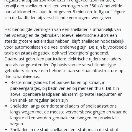
terwijl een snellader met een vermogen van 350 kW hetzelfde
aantal kilometers laadt in ongeveer 8 minuten. In figuur 1 figuur
zijn de laadtijden bij verschillende vermogens weergeven.
Het benodigde vermogen van een snellader is afhankelijk van
het voertuig en de gebruiker. Hoewel elektrische auto’s een
steeds grotere actieradius hebben, blijft snelladen noodzakelijk
voor automobilisten die veel onderweg zijn. Dit zijn bijvoorbeeld
taxi’s en (stads)logistiek, ook wel ‘veelrijders’ genoemd.
Daarnaast gebruiken particuliere elektrische rijders snelladers
ook als range-extender. Op basis van de verschillende type
gebruikers zien we een behoefte aan snellaadinfrastructuur op
drie schaalniveaus:
Bestemmingsladen: het parkeerladen op straat, in
parkeergarages, bij bedrijven en bij mensen thuis. Dit zijn
zowel openbare laadpalen als (semi-)private laadpunten en
kan snel- en regulier laden zijn.
Snelladen langs corridors: snelladers of snellaadstations
langs wegen met de meeste vervoersbewegingen en waar de
langste ritten worden gemaakt: snelwegen en provinciale
wegen.
Snelladen in de stad: snelladers én -stations in de stad of