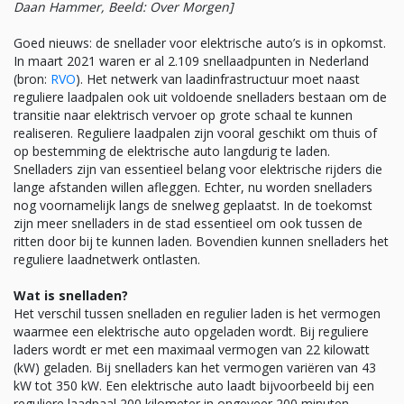
Daan Hammer, Beeld: Over Morgen]
Goed nieuws: de snellader voor elektrische auto’s is in opkomst.
In maart 2021 waren er al 2.109 snellaadpunten in Nederland
(bron:
RVO
). Het netwerk van laadinfrastructuur moet naast
reguliere laadpalen ook uit voldoende snelladers bestaan om de
transitie naar elektrisch vervoer op grote schaal te kunnen
realiseren. Reguliere laadpalen zijn vooral geschikt om thuis of
op bestemming de elektrische auto langdurig te laden.
Snelladers zijn van essentieel belang voor elektrische rijders die
lange afstanden willen afleggen. Echter, nu worden snelladers
nog voornamelijk langs de snelweg geplaatst. In de toekomst
zijn meer snelladers in de stad essentieel om ook tussen de
ritten door bij te kunnen laden. Bovendien kunnen snelladers het
reguliere laadnetwerk ontlasten.
Wat is snelladen?
Het verschil tussen snelladen en regulier laden is het vermogen
waarmee een elektrische auto opgeladen wordt. Bij reguliere
laders wordt er met een maximaal vermogen van 22 kilowatt
(kW) geladen. Bij snelladers kan het vermogen variëren van 43
kW tot 350 kW. Een elektrische auto laadt bijvoorbeeld bij een
reguliere laadpaal 200 kilometer in ongeveer 200 minuten,