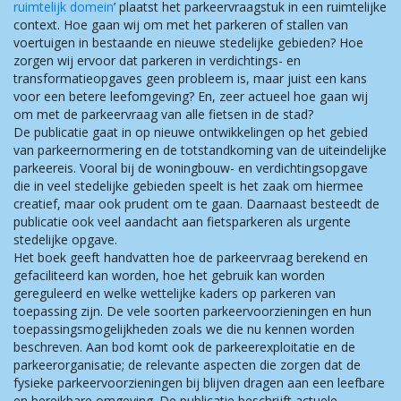
ruimtelijk domein
’ plaatst het parkeervraagstuk in een ruimtelijke
context. Hoe gaan wij om met het parkeren of stallen van
voertuigen in bestaande en nieuwe stedelijke gebieden? Hoe
zorgen wij ervoor dat parkeren in verdichtings- en
transformatieopgaves geen probleem is, maar juist een kans
voor een betere leefomgeving? En, zeer actueel hoe gaan wij
om met de parkeervraag van alle fietsen in de stad?
De publicatie gaat in op nieuwe ontwikkelingen op het gebied
van parkeernormering en de totstandkoming van de uiteindelijke
parkeereis. Vooral bij de woningbouw- en verdichtingsopgave
die in veel stedelijke gebieden speelt is het zaak om hiermee
creatief, maar ook prudent om te gaan. Daarnaast besteedt de
publicatie ook veel aandacht aan fietsparkeren als urgente
stedelijke opgave.
Het boek geeft handvatten hoe de parkeervraag berekend en
gefaciliteerd kan worden, hoe het gebruik kan worden
gereguleerd en welke wettelijke kaders op parkeren van
toepassing zijn. De vele soorten parkeervoorzieningen en hun
toepassingsmogelijkheden zoals we die nu kennen worden
beschreven. Aan bod komt ook de parkeerexploitatie en de
parkeerorganisatie; de relevante aspecten die zorgen dat de
fysieke parkeervoorzieningen bij blijven dragen aan een leefbare
en bereikbare omgeving. De publicatie beschrijft actuele