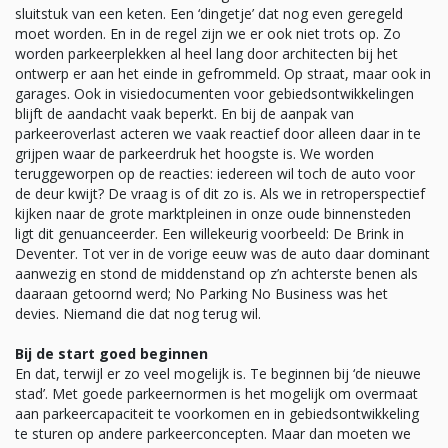
sluitstuk van een keten. Een ‘dingetje’ dat nog even geregeld
moet worden. En in de regel zijn we er ook niet trots op. Zo
worden parkeerplekken al heel lang door architecten bij het
ontwerp er aan het einde in gefrommeld. Op straat, maar ook in
garages. Ook in visiedocumenten voor gebiedsontwikkelingen
blijft de aandacht vaak beperkt. En bij de aanpak van
parkeeroverlast acteren we vaak reactief door alleen daar in te
grijpen waar de parkeerdruk het hoogste is. We worden
teruggeworpen op de reacties: iedereen wil toch de auto voor
de deur kwijt? De vraag is of dit zo is. Als we in retroperspectief
kijken naar de grote marktpleinen in onze oude binnensteden
ligt dit genuanceerder. Een willekeurig voorbeeld: De Brink in
Deventer. Tot ver in de vorige eeuw was de auto daar dominant
aanwezig en stond de middenstand op z’n achterste benen als
daaraan getoornd werd; No Parking No Business was het
devies. Niemand die dat nog terug wil.
Bij de start goed beginnen
En dat, terwijl er zo veel mogelijk is. Te beginnen bij ‘de nieuwe
stad’. Met goede parkeernormen is het mogelijk om overmaat
aan parkeercapaciteit te voorkomen en in gebiedsontwikkeling
te sturen op andere parkeerconcepten. Maar dan moeten we