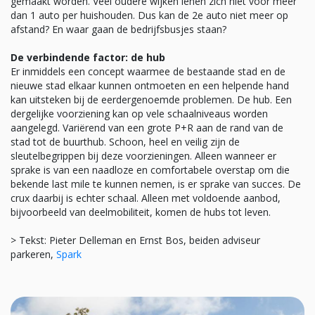
gemaakt worden. Veel oudere wijken lenen zich niet voor meer
dan 1 auto per huishouden. Dus kan de 2e auto niet meer op
afstand? En waar gaan de bedrijfsbusjes staan?
De verbindende factor: de hub
Er inmiddels een concept waarmee de bestaande stad en de
nieuwe stad elkaar kunnen ontmoeten en een helpende hand
kan uitsteken bij de eerdergenoemde problemen. De hub. Een
dergelijke voorziening kan op vele schaalniveaus worden
aangelegd. Variërend van een grote P+R aan de rand van de
stad tot de buurthub. Schoon, heel en veilig zijn de
sleutelbegrippen bij deze voorzieningen. Alleen wanneer er
sprake is van een naadloze en comfortabele overstap om die
bekende last mile te kunnen nemen, is er sprake van succes. De
crux daarbij is echter schaal. Alleen met voldoende aanbod,
bijvoorbeeld van deelmobiliteit, komen de hubs tot leven.
> Tekst: Pieter Delleman en Ernst Bos, beiden adviseur
parkeren,
Spark