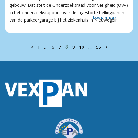
gebouw. Dat stelt de Onderzoeksraad voor Veiligheid (OVV)
in het onderzoeksrapport over de ingestorte hellingbanen
Lees meer
van de parkeergarage bij het ziekenhuis in Nieuwegein.
…
8
…
<
1
6
7
9
10
56
>