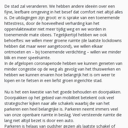
De stad zal veranderen. We hebben andere ideeën over een
fijne, leefbare omgeving in het besef dat comfort niet altijd alles
is. De uitdagingen zijn groot: er is sprake van een toenemende
hittestress, door de hoeveelheid verharding kan het
oppervlaktewater niet meer tijdig weg en we worden in
toenemende mate obees. Tegelijkertijd hebben we ook
behoeftes: we willen meer groene ruimte (de laatste lockdowns
hebben dat maar weer aangetoond), we willen elkaar
ontmoeten en – bij toenemende verdichting – willen we minder
blik en meer speelruimte.
In de afgelopen coronaperiode hebben we kunnen genieten van
minder congestie op de weg als gevolg van het thuiswerken en
hebben we kunnen ervaren hoe belangrijk het is om weer te
lopen en te fietsen in een liefst groen ingerichte stad.
Nu is het een kwestie van het goede behouden en doorpakken.
Doorpakken op het gebied van mobiliteit betekent ook veel
strategischer kijken naar alle schakels waarbij die van het
parkeren een heel belangrijke is. Parkeren neemt immers veel
van onze openbare ruimte in beslag. Veel versteende ruimte die
lang niet altijd bezet is door een auto.
Parkeren is helaas van oudsher gezien als laatste schakel of