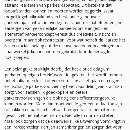
afstand realiseren van parkeercapaciteit. Dit betekent dat
loopafstanden kunnen en moeten worden opgerekt. Waar
mogelijk gebruikmakend van bestaande gebouwde
parkeercapaciteit of, in overleg met andere initiatiefnemers, het
aanleggen van gezamenlijke parkeervoorzieningen. Een
alternatief parkeerconcept vereist dus creativiteit, inzicht en
overzicht, maar ook realiteitszin. Voor wat betreft dit laatste: het
is van cruciaal belang dat die nieuwe parkeervoorzieningen ook
daadwerkelijk kunnen worden gebruikt door de beoogde
doelgroepen.
Een belangrijke stap lijkt daarbij dat het aloude adagium
‘parkeren op eigen terrein’ wordt losgelaten. Het wordt immers
onbetaalbaar en leidt tot verrommeling als elk plan een eigen
kleinschalige parkeervoorziening heeft. Bundeling van krachten
zorgt voor aanzienlijk goedkopere en betere
parkeervoorzieningen die ook nog eens efficiënter gebruikt
kunnen worden. Maar dan moet wel de gemeente daartoe zijn
rol pakken en partijen bij elkaar brengen of – in het uiterste
geval – zelf het initiatief nemen. Niet alleen normen stellen,
maar ook zorgen dat de daadwerkelijke uitwerking vorm krijgt in
een Parkeeratelier. Partijen samenbrengen en zorgen dat voor