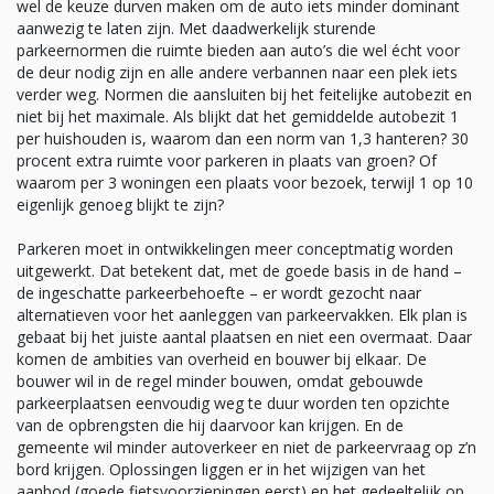
wel de keuze durven maken om de auto iets minder dominant
aanwezig te laten zijn. Met daadwerkelijk sturende
parkeernormen die ruimte bieden aan auto’s die wel écht voor
de deur nodig zijn en alle andere verbannen naar een plek iets
verder weg. Normen die aansluiten bij het feitelijke autobezit en
niet bij het maximale. Als blijkt dat het gemiddelde autobezit 1
per huishouden is, waarom dan een norm van 1,3 hanteren? 30
procent extra ruimte voor parkeren in plaats van groen? Of
waarom per 3 woningen een plaats voor bezoek, terwijl 1 op 10
eigenlijk genoeg blijkt te zijn?
Parkeren moet in ontwikkelingen meer conceptmatig worden
uitgewerkt. Dat betekent dat, met de goede basis in de hand –
de ingeschatte parkeerbehoefte – er wordt gezocht naar
alternatieven voor het aanleggen van parkeervakken. Elk plan is
gebaat bij het juiste aantal plaatsen en niet een overmaat. Daar
komen de ambities van overheid en bouwer bij elkaar. De
bouwer wil in de regel minder bouwen, omdat gebouwde
parkeerplaatsen eenvoudig weg te duur worden ten opzichte
van de opbrengsten die hij daarvoor kan krijgen. En de
gemeente wil minder autoverkeer en niet de parkeervraag op z’n
bord krijgen. Oplossingen liggen er in het wijzigen van het
aanbod (goede fietsvoorzieningen eerst) en het gedeeltelijk op