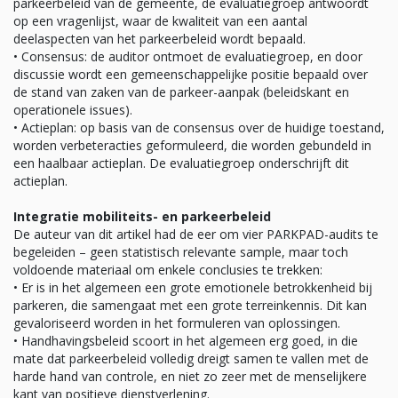
parkeerbeleid van de gemeente, de evaluatiegroep antwoordt
op een vragenlijst, waar de kwaliteit van een aantal
deelaspecten van het parkeerbeleid wordt bepaald.
• Consensus: de auditor ontmoet de evaluatiegroep, en door
discussie wordt een gemeenschappelijke positie bepaald over
de stand van zaken van de parkeer-aanpak (beleidskant en
operationele issues).
• Actieplan: op basis van de consensus over de huidige toestand,
worden verbeteracties geformuleerd, die worden gebundeld in
een haalbaar actieplan. De evaluatiegroep onderschrijft dit
actieplan.
Integratie mobiliteits- en parkeerbeleid
De auteur van dit artikel had de eer om vier PARKPAD-audits te
begeleiden – geen statistisch relevante sample, maar toch
voldoende materiaal om enkele conclusies te trekken:
• Er is in het algemeen een grote emotionele betrokkenheid bij
parkeren, die samengaat met een grote terreinkennis. Dit kan
gevaloriseerd worden in het formuleren van oplossingen.
• Handhavingsbeleid scoort in het algemeen erg goed, in die
mate dat parkeerbeleid volledig dreigt samen te vallen met de
harde hand van controle, en niet zo zeer met de menselijkere
kant van positieve dienstverlening.