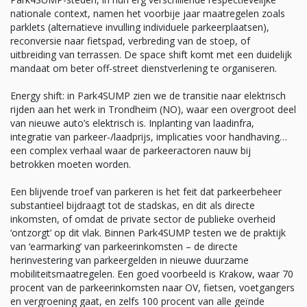
nationale context, namen het voorbije jaar maatregelen zoals
parklets (alternatieve invulling individuele parkeerplaatsen),
reconversie naar fietspad, verbreding van de stoep, of
uitbreiding van terrassen. De space shift komt met een duidelijk
mandaat om beter off-street dienstverlening te organiseren.
Energy shift: in Park4SUMP zien we de transitie naar elektrisch
rijden aan het werk in Trondheim (NO), waar een overgroot deel
van nieuwe auto’s elektrisch is. Inplanting van laadinfra,
integratie van parkeer-/laadprijs, implicaties voor handhaving…
een complex verhaal waar de parkeeractoren nauw bij
betrokken moeten worden.
Een blijvende troef van parkeren is het feit dat parkeerbeheer
substantieel bijdraagt tot de stadskas, en dit als directe
inkomsten, of omdat de private sector de publieke overheid
‘ontzorgt’ op dit vlak. Binnen Park4SUMP testen we de praktijk
van ‘earmarking’ van parkeerinkomsten – de directe
herinvestering van parkeergelden in nieuwe duurzame
mobiliteitsmaatregelen. Een goed voorbeeld is Krakow, waar 70
procent van de parkeerinkomsten naar OV, fietsen, voetgangers
en vergroening gaat, en zelfs 100 procent van alle geïnde