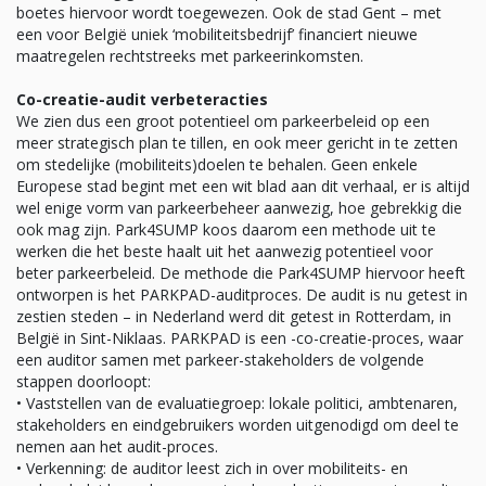
boetes hiervoor wordt toegewezen. Ook de stad Gent – met
een voor België uniek ‘mobiliteitsbedrijf’ financiert nieuwe
maatregelen rechtstreeks met parkeerinkomsten.
Co-creatie-audit verbeteracties
We zien dus een groot potentieel om parkeerbeleid op een
meer strategisch plan te tillen, en ook meer gericht in te zetten
om stedelijke (mobiliteits)doelen te behalen. Geen enkele
Europese stad begint met een wit blad aan dit verhaal, er is altijd
wel enige vorm van parkeerbeheer aanwezig, hoe gebrekkig die
ook mag zijn. Park4SUMP koos daarom een methode uit te
werken die het beste haalt uit het aanwezig potentieel voor
beter parkeerbeleid. De methode die Park4SUMP hiervoor heeft
ontworpen is het PARKPAD-auditproces. De audit is nu getest in
zestien steden – in Nederland werd dit getest in Rotterdam, in
België in Sint-Niklaas. PARKPAD is een -co-creatie-proces, waar
een auditor samen met parkeer-stakeholders de volgende
stappen doorloopt:
• Vaststellen van de evaluatiegroep: lokale politici, ambtenaren,
stakeholders en eindgebruikers worden uitgenodigd om deel te
nemen aan het audit-proces.
• Verkenning: de auditor leest zich in over mobiliteits- en