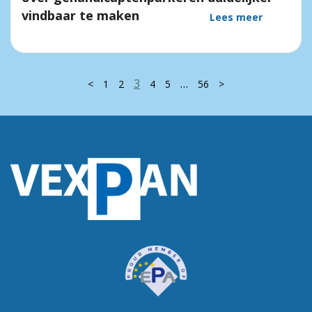
vindbaar te maken
Lees meer
3
…
<
1
2
4
5
56
>