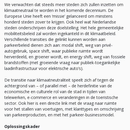
We verwachten dat steeds meer steden zich zullen inzetten om
klimaatneutraal te worden in het komende decennium. De
Europese Unie heeft een ‘missie’ gelanceerd om minstens
honderd steden zover te krijgen. Ook heel wat Nederlandse
steden onderschrijven deze doelstelling. Het hele gemeentelijke
mobiliteitsbeleid zal worden ingekanteld in dit klimaatbeleid.
Verschillende transities die gelinkt kunnen worden aan
parkeerbeleid dienen zich aan: modal shift, weg van privé-
autogebruik, space shift, waar publieke ruimte wordt
herverdeeld, en groener wordt, en energy shift, weg van fossiele
brandstoffen (met groeiende vraag naar publiek-toegankelijke
laadinfrastructuur voor elektrische auto’s).
De transitie naar klimaatneutraliteit speelt zich af tegen de
achtergrond van – of parallel met – de herdefinitie van de
economische en culturele rol van de stad in tijden van
telewerken, e-commerce en veranderingen in de toeristische
sector. Ook hier is een directe link met de vraag naar ruimte
voor het stallen van voertuigen, met klanttypes en omschrijving
van parkeerproducten, en met het parkeer-businessmodel.
Oplossingskader