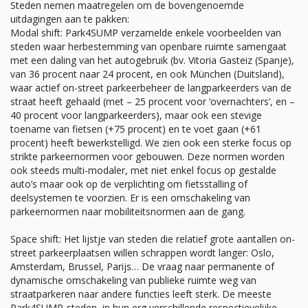
Steden nemen maatregelen om de bovengenoemde
uitdagingen aan te pakken:
Modal shift: Park4SUMP verzamelde enkele voorbeelden van
steden waar herbestemming van openbare ruimte samengaat
met een daling van het autogebruik (bv. Vitoria Gasteiz (Spanje),
van 36 procent naar 24 procent, en ook München (Duitsland),
waar actief on-street parkeerbeheer de langparkeerders van de
straat heeft gehaald (met – 25 procent voor ‘overnachters’, en –
40 procent voor langparkeerders), maar ook een stevige
toename van fietsen (+75 procent) en te voet gaan (+61
procent) heeft bewerkstelligd. We zien ook een sterke focus op
strikte parkeernormen voor gebouwen. Deze normen worden
ook steeds multi-modaler, met niet enkel focus op gestalde
auto’s maar ook op de verplichting om fietsstalling of
deelsystemen te voorzien. Er is een omschakeling van
parkeernormen naar mobiliteitsnormen aan de gang.
Space shift: Het lijstje van steden die relatief grote aantallen on-
street parkeerplaatsen willen schrappen wordt langer: Oslo,
Amsterdam, Brussel, Parijs… De vraag naar permanente of
dynamische omschakeling van publieke ruimte weg van
straatparkeren naar andere functies leeft sterk. De meeste
Park4SUMP-steden, in hun erg verschillende respectievelijke