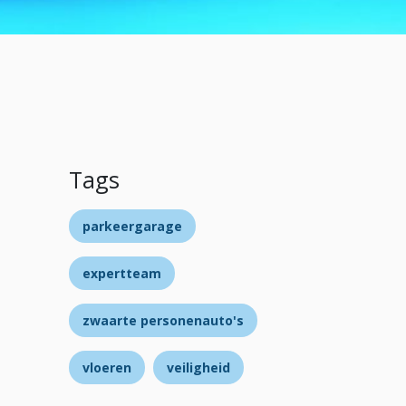
Tags
parkeergarage
expertteam
zwaarte personenauto's
vloeren
veiligheid