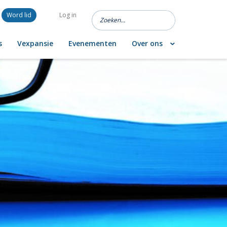
Word lid
Log in
s
Vexpansie
Evenementen
Over ons