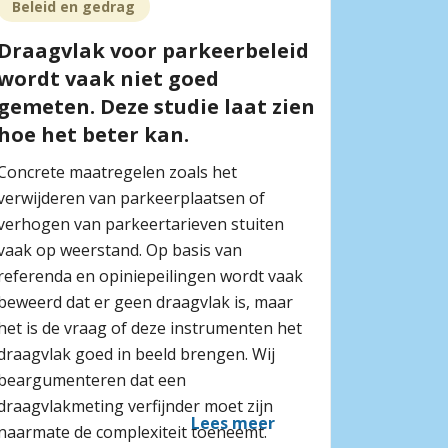
Beleid en gedrag
Draagvlak voor parkeerbeleid
wordt vaak niet goed
gemeten. Deze studie laat zien
hoe het beter kan.
Concrete maatregelen zoals het
verwijderen van parkeerplaatsen of
verhogen van parkeertarieven stuiten
vaak op weerstand. Op basis van
referenda en opiniepeilingen wordt vaak
beweerd dat er geen draagvlak is, maar
het is de vraag of deze instrumenten het
draagvlak goed in beeld brengen. Wij
beargumenteren dat een
draagvlakmeting verfijnder moet zijn
Lees meer
naarmate de complexiteit toeneemt.