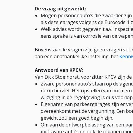
De vraag uitgewerkt:
Mogen personenauto’s die zwaarder zijn 
als deze garages volgens de Eurocode 1 z
Welk advies wordt gegeven t.a.v. inspect
eens sprake is van corrosie van de wapen
Bovenstaande vragen zijn geen vragen voor
aan een onafhankelijke instelling: het
Kennis
Antwoord van KPCV:
Van Dick Stoelhorst, voorzitter KPCV zijn 
Zware personenauto’s staan op de agenda
norm herziet. Het opstellen van normen 
wijziging in de regelgeving is dus voorlop
Eigenaren van parkeergarages zijn er ver
overeenkomt met de vergunning. Een bor
gewicht zou een goed begin zijn.
Om aan de ontwerpbelasting van een par
met zware auto’s en ook de rijbanen moet