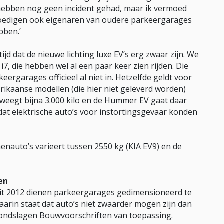
hebben nog geen incident gehad, maar ik vermoed
e moedigen ook eigenaren van oudere parkeergarages
bben.’
ijd dat de nieuwe lichting luxe EV’s erg zwaar zijn. We
7, die hebben wel al een paar keer zien rijden. Die
eergarages officieel al niet in. Hetzelfde geldt voor
ikaanse modellen (die hier niet geleverd worden)
 weegt bijna 3.000 kilo en de Hummer EV gaat daar
dat elektrische auto’s voor instortingsgevaar konden
enauto’s varieert tussen 2550 kg (KIA EV9) en de
en
uit 2012 dienen parkeergarages gedimensioneerd te
arin staat dat auto’s niet zwaarder mogen zijn dan
ondslagen Bouwvoorschriften van toepassing.