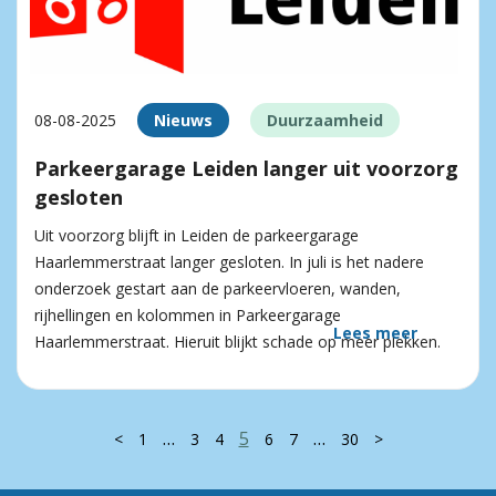
08-08-2025
Nieuws
Duurzaamheid
Parkeergarage Leiden langer uit voorzorg
gesloten
Uit voorzorg blijft in Leiden de parkeergarage
Haarlemmerstraat langer gesloten. In juli is het nadere
onderzoek gestart aan de parkeervloeren, wanden,
rijhellingen en kolommen in Parkeergarage
Lees meer
Haarlemmerstraat. Hieruit blijkt schade op meer plekken.
…
5
…
<
1
3
4
6
7
30
>