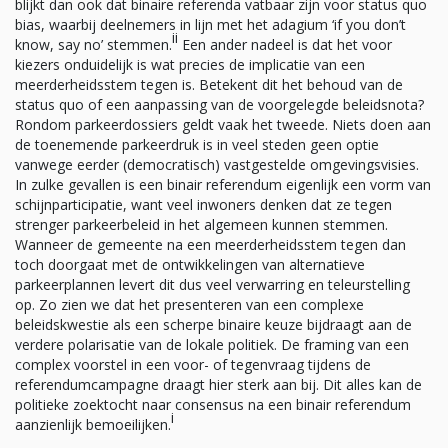
blijkt dan ook dat binaire referenda vatbaar zijn voor status quo
bias, waarbij deelnemers in lijn met het adagium ‘if you don’t
ii
know, say no’ stemmen.
Een ander nadeel is dat het voor
kiezers onduidelijk is wat precies de implicatie van een
meerderheidsstem tegen is. Betekent dit het behoud van de
status quo of een aanpassing van de voorgelegde beleidsnota?
Rondom parkeerdossiers geldt vaak het tweede. Niets doen aan
de toenemende parkeerdruk is in veel steden geen optie
vanwege eerder (democratisch) vastgestelde omgevingsvisies.
In zulke gevallen is een binair referendum eigenlijk een vorm van
schijnparticipatie, want veel inwoners denken dat ze tegen
strenger parkeerbeleid in het algemeen kunnen stemmen.
Wanneer de gemeente na een meerderheidsstem tegen dan
toch doorgaat met de ontwikkelingen van alternatieve
parkeerplannen levert dit dus veel verwarring en teleurstelling
op. Zo zien we dat het presenteren van een complexe
beleidskwestie als een scherpe binaire keuze bijdraagt aan de
verdere polarisatie van de lokale politiek. De framing van een
complex voorstel in een voor- of tegenvraag tijdens de
referendumcampagne draagt hier sterk aan bij. Dit alles kan de
politieke zoektocht naar consensus na een binair referendum
i
aanzienlijk bemoeilijken.