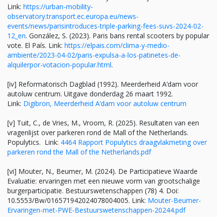
Link:
https://urban-mobility-
observatory.transport.ec.europa.eu/news-
events/news/parisintroduces-triple-parking-fees-suvs-2024-02-
12_en
. González, S. (2023). Paris bans rental scooters by popular
vote. El País. Link:
https://elpais.com/clima-y-medio-
ambiente/2023-04-02/paris-expulsa-a-los-patinetes-de-
alquilerpor-votacion-popular.html
.
[iv] Reformatorisch Dagblad (1992). Meerderheid A’dam voor
autoluw centrum. Uitgave donderdag 26 maart 1992.
Link:
Digibron, Meerderheid A’dam voor autoluw centrum
[v] Tuit, C., de Vries, M., Vroom, R. (2025). Resultaten van een
vragenlijst over parkeren rond de Mall of the Netherlands.
Populytics. Link:
4464 Rapport Populytics draagvlakmeting over
parkeren rond the Mall of the Netherlands.pdf
[vi] Mouter, N., Beumer, M. (2024). De Participatieve Waarde
Evaluatie: ervaringen met een nieuwe vorm van grootschalige
burgerparticipatie. Bestuurswetenschappen (78) 4. Doi:
10.5553/Bw/016571942024078004005. Link:
Mouter-Beumer-
Ervaringen-met-PWE-Bestuurswetenschappen-20244.pdf