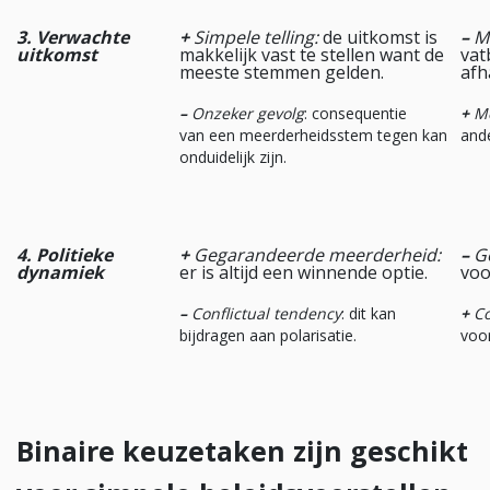
3. Verwachte
+
Simpele telling:
de uitkomst is
–
M
uitkomst
makkelijk vast te stellen want de
vat
meeste stemmen gelden.
afh
–
Onzeker gevolg
: consequentie
+
Me
van een meerderheidsstem tegen kan
ande
onduidelijk zijn.
4. Politieke
+
Gegarandeerde meerderheid:
–
G
dynamiek
er is altijd een winnende optie.
voo
–
Conflictual tendency
: dit kan
+
Co
bijdragen aan polarisatie.
voor
Binaire keuzetaken zijn geschikt