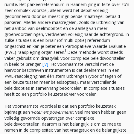
ruimte. Het parkeerreferendum in Haarlem ging in feite over zo’n
zeer complex voorstel, alleen werd het debat volledig
gedomineerd door de meest ingrijpende maatregel: betaald
parkeren. Allerlei andere maatregelen, zoals de uitbreiding van
het aanbod van deelmobiliteit en de aanleg van meer
groenvoorzieningen, verdwenen volledig naar de achtergrond. In
zulke situaties is een binair (of multi-optie) referendum
ongeschikt en kan je beter een Participatieve Waarde Evaluatie
i
(PWE)-raadpleging organiseren.
Deze methode wordt steeds
vaker gebruikt om draagvlak voor complexe beleidsvoorstellen
in beeld te brengen.
[iv]
Het voornaamste verschil met de
hiervoor beschreven instrumenten is dat deelnemers in een
PWE-raadpleging niet één stem uitbrengen (voor of tegen of
een keuze tussen meer beleidsopties), maar verschillende
beleidsopties in samenhang beoordelen. In complexe situaties
heeft zo een portfolio keuzetaak vier voordelen.
Het voornaamste voordeel is dat een portfolio keuzetaak
bijdraagt aan ‘
voter empowerment’
. Veel mensen hebben geen
volledig gevormde opvattingen over complexe
beleidsvoorstellen, daarom is het belangrijk is om ze mee te
nemen in de complexiteit van het vraagstuk en de belangrijkste