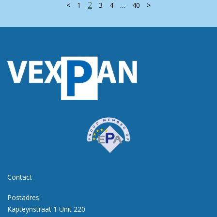
2
…
<
1
3
4
40
>
Contact
Postadres:
Kapteynstraat 1 Unit 220