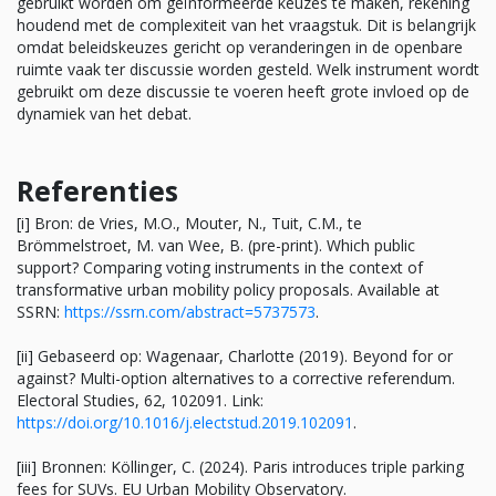
gebruikt worden om geïnformeerde keuzes te maken, rekening
houdend met de complexiteit van het vraagstuk. Dit is belangrijk
omdat beleidskeuzes gericht op veranderingen in de openbare
ruimte vaak ter discussie worden gesteld. Welk instrument wordt
gebruikt om deze discussie te voeren heeft grote invloed op de
dynamiek van het debat.
Referenties
[i] Bron: de Vries, M.O., Mouter, N., Tuit, C.M., te
Brömmelstroet, M. van Wee, B. (pre-print). Which public
support? Comparing voting instruments in the context of
transformative urban mobility policy proposals. Available at
SSRN:
https://ssrn.com/abstract=5737573
.
[ii] Gebaseerd op: Wagenaar, Charlotte (2019). Beyond for or
against? Multi-option alternatives to a corrective referendum.
Electoral Studies, 62, 102091. Link:
https://doi.org/10.1016/j.electstud.2019.102091
.
[iii] Bronnen: Köllinger, C. (2024). Paris introduces triple parking
fees for SUVs. EU Urban Mobility Observatory.