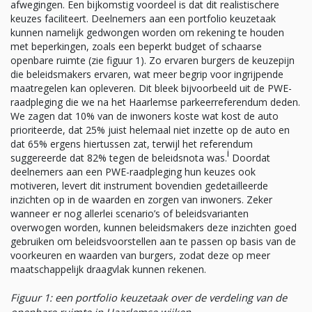
afwegingen. Een bijkomstig voordeel is dat dit realistischere
keuzes faciliteert. Deelnemers aan een portfolio keuzetaak
kunnen namelijk gedwongen worden om rekening te houden
met beperkingen, zoals een beperkt budget of schaarse
openbare ruimte (zie figuur 1). Zo ervaren burgers de keuzepijn
die beleidsmakers ervaren, wat meer begrip voor ingrijpende
maatregelen kan opleveren. Dit bleek bijvoorbeeld uit de PWE-
raadpleging die we na het Haarlemse parkeerreferendum deden.
We zagen dat 10% van de inwoners koste wat kost de auto
prioriteerde, dat 25% juist helemaal niet inzette op de auto en
dat 65% ergens hiertussen zat, terwijl het referendum
i
suggereerde dat 82% tegen de beleidsnota was.
Doordat
deelnemers aan een PWE-raadpleging hun keuzes ook
motiveren, levert dit instrument bovendien gedetailleerde
inzichten op in de waarden en zorgen van inwoners. Zeker
wanneer er nog allerlei scenario’s of beleidsvarianten
overwogen worden, kunnen beleidsmakers deze inzichten goed
gebruiken om beleidsvoorstellen aan te passen op basis van de
voorkeuren en waarden van burgers, zodat deze op meer
maatschappelijk draagvlak kunnen rekenen.
Figuur 1: een portfolio keuzetaak over de verdeling van de