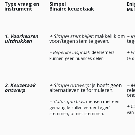
Type vraag en
Simpel
Eni
instrument
Binaire keuzetaak
Mul
1. Voorkeuren
+
Simpel stembiljet:
makkelijk om
–
I
uitdrukken
voor/tegen stem te geven.
teg
–
Beperkte inspraak
: deelnemers
+
Em
kunnen geen nuances delen.
te d
2. Keuzetaak
+ Simpel ontwerp:
je hoeft geen
–
Mo
ontwerp
alternatieven te formuleren.
rel
ond
–
Status quo bias
: mensen met een
+
Co
gematigde zullen eerder ‘tegen’
van 
stemmen, of niet stemmen.