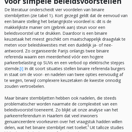
voor simpele beleidsvoorstellen
De literatuur onderscheidt vier voordelen van binaire
stembiljetten (zie tabel 1). Kort gezegd geldt dat de eenvoud van
een binaire stelling het belangrijkste voordeel is: dit is de
makkelijkste manier om (gebrek aan) steun voor een
beleidsvoorstel uit te drukken. Daardoor is een binaire
keuzetaak het meest geschikt om maatschappelijk draagvlak te
meten voor beleidskwesties met een duidelijk ja- of nee-
antwoord. Zo organiseerde Parijs onlangs twee binaire
referenda waarin een meerderheid vóór een hogere
parkeerbelasting op SUVs en een verbod op elektrische stepjes
stemde.
[i]
In dit soort situaties stellen binaire referenda burgers
in staat om de voor- en nadelen van twee opties eenvoudig af
te wegen, terwijl complexere keuzetaken de kwestie onnodig
zouden vertroebelen.
Maar binaire stembiljetten hebben ook nadelen, die steeds
problematischer worden naarmate de complexiteit van een
beleidsvoorstel toeneemt. Zo blijkt uit onze analyse van het
parkeerreferendum in Haarlem dat veel inwoners
genuanceerdere voorkeuren over het vraagstuk hadden willen
i
delen, wat het binaire stembiljet niet toeliet.
Uit talloze studies