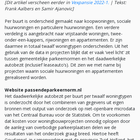
[Dit artikel verscheen eerder in
Vexpansie 2022-1.
|
Tekst:
Frank Aalbers en Samir Ajanovic]
Per buurt is onderscheid gemaakt naar koopwoningen, sociale
huurwoningen en particuliere huurwoningen. Een verdere
verdeling is aangebracht naar vrijstaande woningen, twee-
onder-een-kappers, rijwoningen en appartementen. Er zijn
daarmee in totaal twaalf woningtypen onderscheiden. Uit het
gebruik van de data in projecten blijkt dat er vaak ‘veel licht’ zit
tussen gemeentelijke parkeernormen en het daadwerkelijke
autobezit (inclusief leaseauto’s). Dit zien we met name bij
projecten waarin sociale huurwoningen en appartementen
gerealiseerd worden.
Website passendeparkeernorm.nl
Het daadwerkelijke autobezit per buurt per twaalf woningtypen
is onderzocht door het combineren van gegevens uit eigen
bronnen met output van onderzoek op niet-openbare microdata
van het Centraal Bureau voor de Statistiek. Om te voorkomen
dat kosten voor woningbouwprojecten onnodig oplopen door
de aanleg van overbodige parkeerplaatsen delen we de
resultaten van het onderzoek graag breed. Hiertoe heeft
Goudappel, in samenwerking met de provincie Zuid-Holland, het