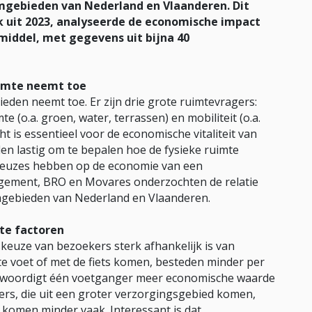
umgebieden van Nederland en Vlaanderen. Dit
k uit 2023, analyseerde de economische impact
middel, met gegevens uit bijna 40
uimte neemt toe
eden neemt toe. Er zijn drie grote ruimtevragers:
e (o.a. groen, water, terrassen) en mobiliteit (o.a.
t is essentieel voor de economische vitaliteit van
en lastig om te bepalen hoe de fysieke ruimte
 keuzes hebben op de economie van een
ement, BRO en Movares onderzochten de relatie
umgebieden van Nederland en Vlaanderen.
te factoren
keuze van bezoekers sterk afhankelijk is van
te voet of met de fiets komen, besteden minder per
nwoordigt één voetganger meer economische waarde
rs, die uit een groter verzorgingsgebied komen,
komen minder vaak. Interessant is dat