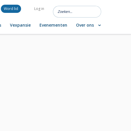
Word lid
Log in
s
Vexpansie
Evenementen
Over ons