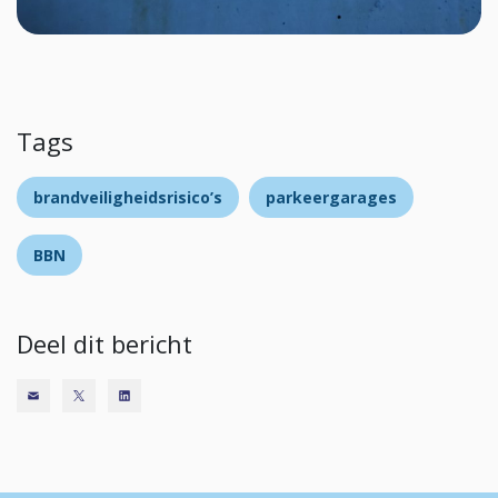
Tags
brandveiligheidsrisico’s
parkeergarages
BBN
Deel dit bericht