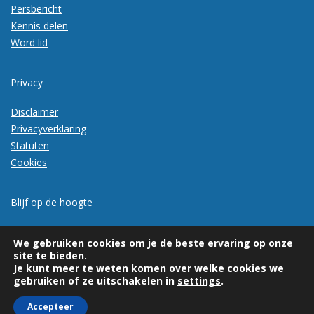
Persbericht
Kennis delen
Word lid
Privacy
Disclaimer
Privacyverklaring
Statuten
Cookies
Blijf op de hoogte
Meld je aan voor de nieuwsbrief
We gebruiken cookies om je de beste ervaring op onze
site te bieden.
Je kunt meer te weten komen over welke cookies we
gebruiken of ze uitschakelen in
settings
.
Accepteer